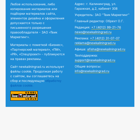
Адрес: г. Калининград, ул.
Любое использование, либо
Гаражная, д.2, кабинет 308
копирование материалов или
подборки материалов сайта,
Учредитель: ЗАО "Твик Маркетинг"
элементов дизайна и оформления
Главный редактор: Обрехт О.Г.
допускается только с
Редакция:
+7 (4012) 99-21-76
письменного разрешения
news@newkaliningrad.ru
правообладателя - ЗАО «Твик
Маркетинг».
Реклама:
+7 (4012) 31-07-07
reklama@newkaliningrad.ru
Материалы с пометкой «Бизнес»,
Афиша:
afisha@newkaliningrad.ru
«Партнерский материал», «ПМ»,
«PR», «Спецпроект» - публикуются
Техподдержка:
на правах рекламы.
support@newkaliningrad.ru
Общие вопросы:
Сайт newkaliningrad.ru использует
info@newkaliningrad.ru
файлы cookie. Продолжая работу
с сайтом, вы соглашаетесь на
сбор и последующую
обработку
файлов cookie.