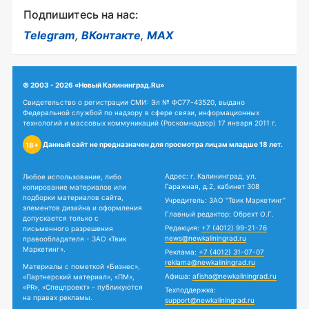
Подпишитесь на нас:
Telegram
,
ВКонтакте
,
MAX
© 2003 - 2026 «Новый Калининград.Ru»
Свидетельство о регистрации СМИ: Эл № ФС77-43520, выдано
Федеральной службой по надзору в сфере связи, информационных
технологий и массовых коммуникаций (Роскомнадзор) 17 января 2011 г.
Данный сайт не предназначен для просмотра лицам младше 18 лет.
18+
Адрес: г. Калининград, ул.
Любое использование, либо
Гаражная, д.2, кабинет 308
копирование материалов или
подборки материалов сайта,
Учредитель: ЗАО "Твик Маркетинг"
элементов дизайна и оформления
Главный редактор: Обрехт О.Г.
допускается только с
Редакция:
+7 (4012) 99-21-76
письменного разрешения
news@newkaliningrad.ru
правообладателя - ЗАО «Твик
Маркетинг».
Реклама:
+7 (4012) 31-07-07
reklama@newkaliningrad.ru
Материалы с пометкой «Бизнес»,
Афиша:
afisha@newkaliningrad.ru
«Партнерский материал», «ПМ»,
«PR», «Спецпроект» - публикуются
Техподдержка:
на правах рекламы.
support@newkaliningrad.ru