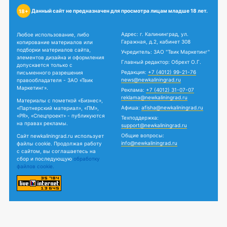
Данный сайт не предназначен для просмотра лицам младше 18 лет.
18+
Адрес: г. Калининград, ул.
Любое использование, либо
Гаражная, д.2, кабинет 308
копирование материалов или
подборки материалов сайта,
Учредитель: ЗАО "Твик Маркетинг"
элементов дизайна и оформления
Главный редактор: Обрехт О.Г.
допускается только с
Редакция:
+7 (4012) 99-21-76
письменного разрешения
news@newkaliningrad.ru
правообладателя - ЗАО «Твик
Маркетинг».
Реклама:
+7 (4012) 31-07-07
reklama@newkaliningrad.ru
Материалы с пометкой «Бизнес»,
Афиша:
afisha@newkaliningrad.ru
«Партнерский материал», «ПМ»,
«PR», «Спецпроект» - публикуются
Техподдержка:
на правах рекламы.
support@newkaliningrad.ru
Общие вопросы:
Сайт newkaliningrad.ru использует
info@newkaliningrad.ru
файлы cookie. Продолжая работу
с сайтом, вы соглашаетесь на
сбор и последующую
обработку
файлов cookie.