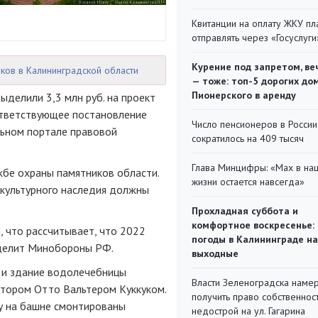
Квитанции на оплату ЖКУ п
отправлять через «Госуслуги
Курение под запретом, ве
ков в Калининградской области
— тоже: топ-5 дорогих до
Пионерского в аренду
ыделили 3,3 млн руб. на проект
ответствующее постановление
Число пенсионеров в России
льном портале правовой
сократилось на 409 тысяч
Глава Минцифры: «Мах в на
жбе охраны памятников области.
жизни остается навсегда»
культурного наследия должны
Прохладная суббота и
комфортное воскресенье:
л
, что рассчитывает, что 2022
погоды в Калининграде на
ыделит Минобороны РФ.
выходные
 и здание водолечебницы
Власти Зеленоградска наме
ктором Отто Вальтером Куккуком.
получить право собственнос
ду на башне смонтированы
недострой на ул. Гагарина