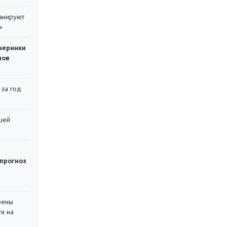
ланируют
»
черинки
мов
 за год
шей
 прогноз
рены
ти на