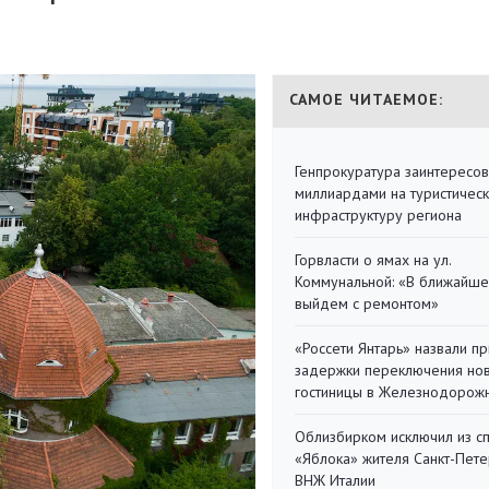
САМОЕ ЧИТАЕМОЕ:
Генпрокуратура заинтересов
миллиардами на туристичес
инфраструктуру региона
Горвласти о ямах на ул.
Коммунальной: «В ближайш
выйдем с ремонтом»
«Россети Янтарь» назвали п
задержки переключения но
гостиницы в Железнодорож
Облизбирком исключил из с
«Яблока» жителя Санкт-Пете
ВНЖ Италии