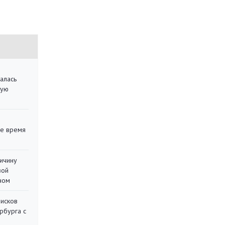
алась
кую
ее время
ричину
вой
ном
писков
рбурга с