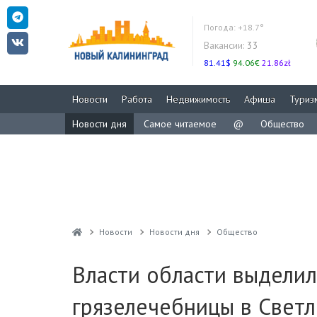
Погода:
+18.7°
Вакансии:
33
81.41$
94.06€
21.86zł
Новости
Работа
Недвижимость
Афиша
Туриз
Новости дня
Самое читаемое
@
Общество
Новости
Новости дня
Общество
Власти области выделил
грязелечебницы в Светл