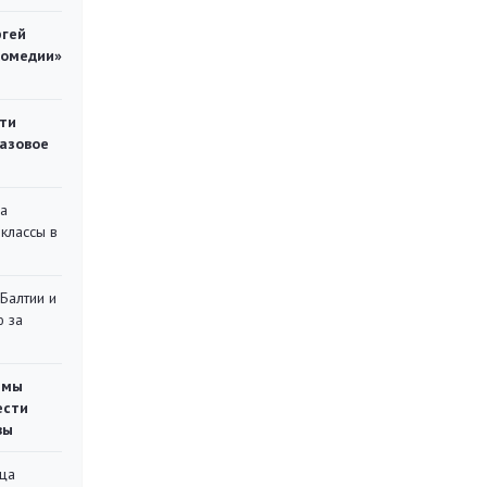
ргей
комедии»
ти
газовое
на
классы в
 Балтии и
ю за
емы
ести
вы
ца