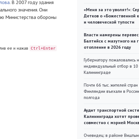
лова
. В 2007 году здания
ального значения. Они
«Меня за это уволят!»: Се
Детков о «Божественной 
ию Министерства обороны
и человеческой тупости
Власти намерены перевес
Балтийск с мазутного на 
отопление в 2026 году
лив ее и нажав
Ctrl+Enter
Губернатору пожаловались 
индивидуальный отбор в 10 
Калининграде
Почти 66 тыс. жителей стран
Финляндии въехали в Росси
полгода
Аудит транспортной сист
Калининграда хотят пров
совместно с мэрией Моск
Очевидец: в районе Виштын