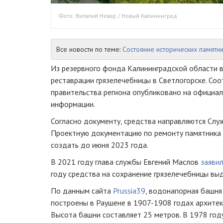
Фото: Виталий Невар / Новый Калининград
Все новости по теме:
Состояние исторических памятни
Из резервного фонда Калининградской области в
реставрации грязелечебницы в Светлогорске. Со
правительства региона опубликовано на официа
информации.
Согласно документу, средства направляются Слу
Проектную документацию по ремонту памятника 
создать до июня 2023 года.
В 2021 году глава службы Евгений Маслов
заяви
году средства на сохранение грязелечебницы в
По данным сайта
Prussia39
, водонапорная башня
построены в Раушене в 1907-1908 годах архите
Высота башни составляет 25 метров. В 1978 го