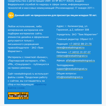
Свидетельство о регистрации СМИ: Эл № ФС77-43520, выдано
Федеральной службой по надзору в сфере связи, информационных
технологий и массовых коммуникаций (Роскомнадзор) 17 января 2011 г.
Данный сайт не предназначен для просмотра лицам младше 18 лет.
18+
Адрес: г. Калининград, ул.
Любое использование, либо
Гаражная, д.2, кабинет 308
копирование материалов или
подборки материалов сайта,
Учредитель: ЗАО "Твик Маркетинг"
элементов дизайна и оформления
Главный редактор: Обрехт О.Г.
допускается только с
Редакция:
+7 (4012) 99-21-76
письменного разрешения
news@newkaliningrad.ru
правообладателя - ЗАО «Твик
Маркетинг».
Реклама:
+7 (4012) 31-07-07
reklama@newkaliningrad.ru
Материалы с пометкой «Бизнес»,
Афиша:
afisha@newkaliningrad.ru
«Партнерский материал», «ПМ»,
«PR», «Спецпроект» - публикуются
Техподдержка:
на правах рекламы.
support@newkaliningrad.ru
Общие вопросы:
Сайт newkaliningrad.ru использует
info@newkaliningrad.ru
файлы cookie. Продолжая работу
с сайтом, вы соглашаетесь на
сбор и последующую
обработку
файлов cookie.