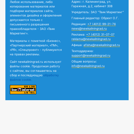
Адрес: г. Калининград, ул.
Любое использование, либо
Гаражная, д.2, кабинет 308
копирование материалов или
подборки материалов сайта,
Учредитель: ЗАО "Твик Маркетинг"
элементов дизайна и оформления
Главный редактор: Обрехт О.Г.
допускается только с
Редакция:
+7 (4012) 99-21-76
письменного разрешения
news@newkaliningrad.ru
правообладателя - ЗАО «Твик
Маркетинг».
Реклама:
+7 (4012) 31-07-07
reklama@newkaliningrad.ru
Материалы с пометкой «Бизнес»,
Афиша:
afisha@newkaliningrad.ru
«Партнерский материал», «ПМ»,
«PR», «Спецпроект» - публикуются
Техподдержка:
на правах рекламы.
support@newkaliningrad.ru
Общие вопросы:
Сайт newkaliningrad.ru использует
info@newkaliningrad.ru
файлы cookie. Продолжая работу
с сайтом, вы соглашаетесь на
сбор и последующую
обработку
файлов cookie.