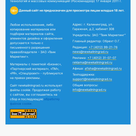
технологий и массовых коммуникаций (Роскомнадзор) 17 января 2011 г.
Данный сайт не предназначен для просмотра лицам младше 18 лет.
18+
Адрес: г. Калининград, ул.
Любое использование, либо
Гаражная, д.2, кабинет 308
копирование материалов или
подборки материалов сайта,
Учредитель: ЗАО "Твик Маркетинг"
элементов дизайна и оформления
Главный редактор: Обрехт О.Г.
допускается только с
Редакция:
+7 (4012) 99-21-76
письменного разрешения
news@newkaliningrad.ru
правообладателя - ЗАО «Твик
Маркетинг».
Реклама:
+7 (4012) 31-07-07
reklama@newkaliningrad.ru
Материалы с пометкой «Бизнес»,
Афиша:
afisha@newkaliningrad.ru
«Партнерский материал», «ПМ»,
«PR», «Спецпроект» - публикуются
Техподдержка:
на правах рекламы.
support@newkaliningrad.ru
Общие вопросы:
Сайт newkaliningrad.ru использует
info@newkaliningrad.ru
файлы cookie. Продолжая работу
с сайтом, вы соглашаетесь на
сбор и последующую
обработку
файлов cookie.