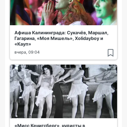
Афиша Калининграда: Сукачёв, Маршал,
Гагарина, «Моя Мишель», Xolidayboy и
«Кауп»
вчера, 09:04
«Мисс Кенигсберг», нудисты в