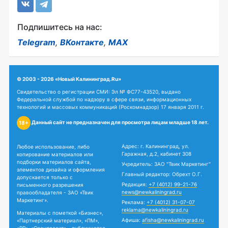
Подпишитесь на нас:
Telegram
,
ВКонтакте
,
MAX
© 2003 - 2026 «Новый Калининград.Ru»
Свидетельство о регистрации СМИ: Эл № ФС77-43520, выдано
Федеральной службой по надзору в сфере связи, информационных
технологий и массовых коммуникаций (Роскомнадзор) 17 января 2011 г.
Данный сайт не предназначен для просмотра лицам младше 18 лет.
18+
Адрес: г. Калининград, ул.
Любое использование, либо
Гаражная, д.2, кабинет 308
копирование материалов или
подборки материалов сайта,
Учредитель: ЗАО "Твик Маркетинг"
элементов дизайна и оформления
Главный редактор: Обрехт О.Г.
допускается только с
Редакция:
+7 (4012) 99-21-76
письменного разрешения
news@newkaliningrad.ru
правообладателя - ЗАО «Твик
Маркетинг».
Реклама:
+7 (4012) 31-07-07
reklama@newkaliningrad.ru
Материалы с пометкой «Бизнес»,
Афиша:
afisha@newkaliningrad.ru
«Партнерский материал», «ПМ»,
«PR», «Спецпроект» - публикуются