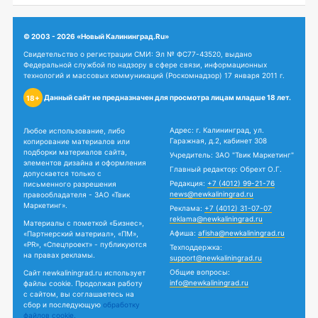
© 2003 - 2026 «Новый Калининград.Ru»
Свидетельство о регистрации СМИ: Эл № ФС77-43520, выдано
Федеральной службой по надзору в сфере связи, информационных
технологий и массовых коммуникаций (Роскомнадзор) 17 января 2011 г.
Данный сайт не предназначен для просмотра лицам младше 18 лет.
18+
Адрес: г. Калининград, ул.
Любое использование, либо
Гаражная, д.2, кабинет 308
копирование материалов или
подборки материалов сайта,
Учредитель: ЗАО "Твик Маркетинг"
элементов дизайна и оформления
Главный редактор: Обрехт О.Г.
допускается только с
Редакция:
+7 (4012) 99-21-76
письменного разрешения
news@newkaliningrad.ru
правообладателя - ЗАО «Твик
Маркетинг».
Реклама:
+7 (4012) 31-07-07
reklama@newkaliningrad.ru
Материалы с пометкой «Бизнес»,
Афиша:
afisha@newkaliningrad.ru
«Партнерский материал», «ПМ»,
«PR», «Спецпроект» - публикуются
Техподдержка:
на правах рекламы.
support@newkaliningrad.ru
Общие вопросы:
Сайт newkaliningrad.ru использует
info@newkaliningrad.ru
файлы cookie. Продолжая работу
с сайтом, вы соглашаетесь на
сбор и последующую
обработку
файлов cookie.