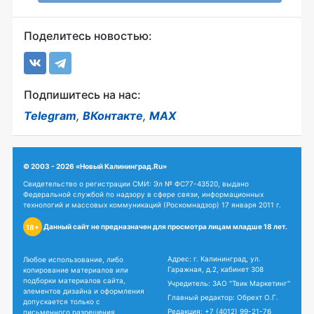
Поделитесь новостью:
Подпишитесь на нас:
Telegram
,
ВКонтакте
,
MAX
© 2003 - 2026 «Новый Калининград.Ru»
Свидетельство о регистрации СМИ: Эл № ФС77-43520, выдано
Федеральной службой по надзору в сфере связи, информационных
технологий и массовых коммуникаций (Роскомнадзор) 17 января 2011 г.
Данный сайт не предназначен для просмотра лицам младше 18 лет.
18+
Адрес: г. Калининград, ул.
Любое использование, либо
Гаражная, д.2, кабинет 308
копирование материалов или
подборки материалов сайта,
Учредитель: ЗАО "Твик Маркетинг"
элементов дизайна и оформления
Главный редактор: Обрехт О.Г.
допускается только с
Редакция:
+7 (4012) 99-21-76
письменного разрешения