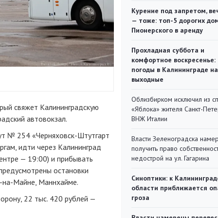
Курение под запретом, ве
— тоже: топ-5 дорогих до
Пионерского в аренду
Прохладная суббота и
комфортное воскресенье:
погоды в Калининграде на
выходные
Облизбирком исключил из с
орый свяжет Калининградскую
«Яблока» жителя Санкт-Пете
радский автовокзал.
ВНЖ Италии
рут № 254 «Черняховск-Штутгарт
Власти Зеленоградска наме
ергам, идти через Калининград
получить право собственнос
ентре — 19:00) и прибывать
недострой на ул. Гагарина
и предусмотрены остановки
Синоптики: к Калининград
е-на-Майне, Маннхайме.
области приближается оп
гроза
орону, 22 тыс. 420 рублей —
Власти намерены перевес