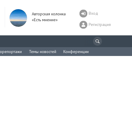
Вход
Авторская колонка
«Есть мнение»
Регистрация
орепортажи
Темы новостей
Конференции