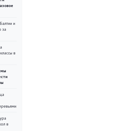
газовое
 Балтии и
ю за
на
классы в
емы
ести
вы
ца
еревьями
тура
кол в