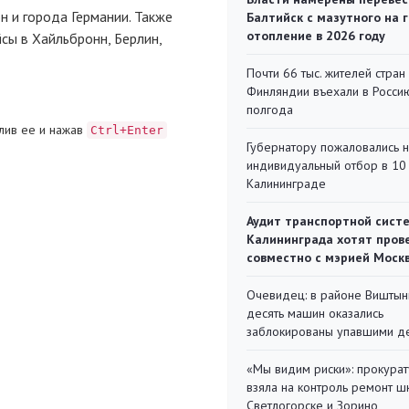
 и города Германии. Также
Балтийск с мазутного на 
отопление в 2026 году
йсы в Хайльбронн, Берлин,
Почти 66 тыс. жителей стран
Финляндии въехали в Росси
полгода
лив ее и нажав
Ctrl+Enter
Губернатору пожаловались 
индивидуальный отбор в 10 
Калининграде
Аудит транспортной сист
Калининграда хотят пров
совместно с мэрией Моск
Очевидец: в районе Виштын
десять машин оказались
заблокированы упавшими д
«Мы видим риски»: прокура
взяла на контроль ремонт ш
Светлогорске и Зорино