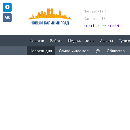
Погода:
+19.3°
Вакансии:
33
81.41$
94.06€
21.86zł
Новости
Работа
Недвижимость
Афиша
Туриз
Новости дня
Самое читаемое
@
Общество