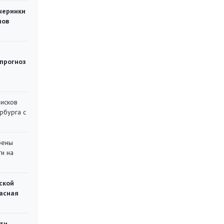
черинки
мов
 прогноз
писков
рбурга с
рены
ти на
ской
асная
ти