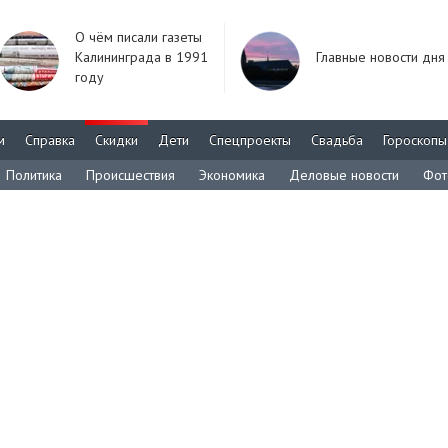
О чём писали газеты
Калининграда в 1991
Главные новости дня
году
м
Справка
Скидки
Дети
Спецпроекты
Свадьба
Гороскопы
Политика
Происшествия
Экономика
Деловые новости
Фот