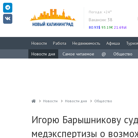
Погода:
+24°
Вакансии:
38
80.93$
93.19€
21.69zł
Новости
Работа
Недвижимость
Афиша
Туриз
Новости дня
Самое читаемое
@
Общество
Новости
Новости дня
Общество
Игорю Барышникову суд 
медэкспертизы о возмо