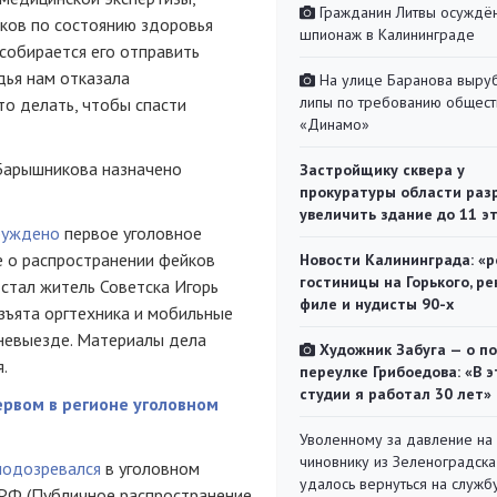
Гражданин Литвы осуждён
ков по состоянию здоровья
шпионаж в Калининграде
 собирается его отправить
дья нам отказала
На улице Баранова выру
липы по требованию общест
то делать, чтобы спасти
«Динамо»
Барышникова назначено
Застройщику сквера у
прокуратуры области раз
увеличить здание до 11 э
буждено
первое уголовное
е о распространении фейков
Новости Калининграда: «р
гостиницы на Горького, ре
 стал житель Советска Игорь
филе и нудисты 90-х
зъята оргтехника и мобильные
 невыезде. Материалы дела
Художник Забуга — о п
.
переулке Грибоедова: «В э
студии я работал 30 лет»
ервом в регионе уголовном
Уволенному за давление на
чиновнику из Зеленоградска
подозревался
в уголовном
удалось вернуться на служб
К РФ (Публичное распространение