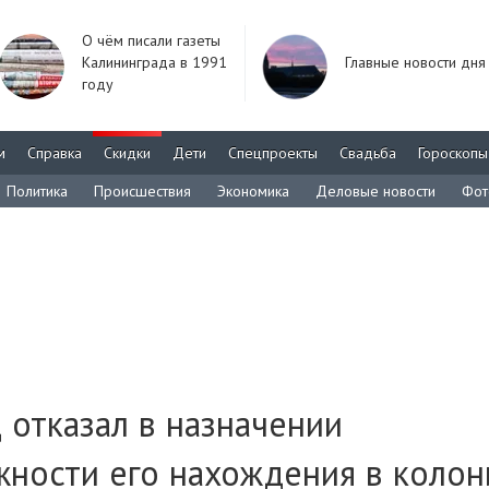
О чём писали газеты
Калининграда в 1991
Главные новости дня
году
м
Справка
Скидки
Дети
Спецпроекты
Свадьба
Гороскопы
Политика
Происшествия
Экономика
Деловые новости
Фот
отказал в назначении
жности его нахождения в колон