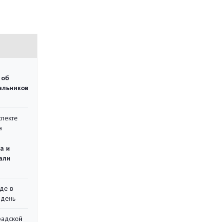
 об
чальников
спекте
а
а и
али
де в
 день
радской