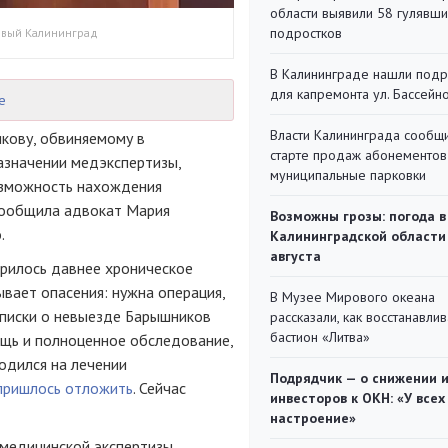
области выявили 58 гулявш
подростков
Новый Калининград
В Калининграде нашли под
для капремонта ул. Бассейн
е
Власти Калининграда сообщ
кову, обвиняемому в
старте продаж абонементов
назначении медэкспертизы,
муниципальные парковки
возможность нахождения
сообщила адвокат Мария
Возможны грозы: погода в
.
Калининградской области
августа
трилось давнее хроническое
ывает опасения: нужна операция,
В Музее Мирового океана
дписки о невыезде Барышников
рассказали, как восстанавли
бастион «Литва»
щь и полноценное обследование,
одился на лечении
Подрядчик — о снижении 
пришлось отложить
. Сейчас
инвесторов к ОКН: «У всех
настроение»
медицинской экспертизы,