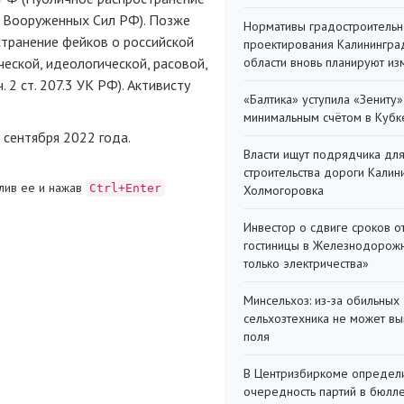
 Вооруженных Сил РФ). Позже
Нормативы градостроительн
транение фейков о российской
проектирования Калинингра
еской, идеологической, расовой,
области вновь планируют из
 2 ст. 207.3 УК РФ). Активисту
«Балтика» уступила «Зениту»
минимальным счётом в Кубк
 сентября 2022 года.
Власти ищут подрядчика дл
строительства дороги Калин
лив ее и нажав
Ctrl+Enter
Холмогоровка
Инвестор о сдвиге сроков о
гостиницы в Железнодорожн
только электричества»
Минсельхоз: из-за обильны
сельхозтехника не может вы
поля
В Центризбиркоме определ
очередность партий в бюлл