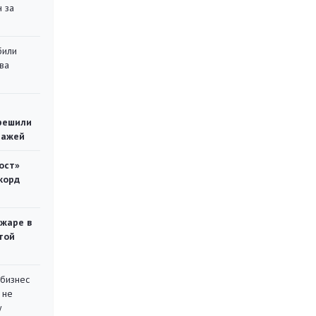
 за
били
ва
решили
тажей
ост»
корд
ожаре в
той
 бизнес
 не
у