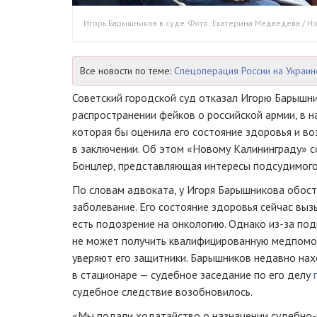
Игорь Барышников в суде. Фото: Екатерина Медведева / 
Все новости по теме:
Спецоперация России на Украин
Советский городской суд отказал Игорю Барышни
распространении фейков о российской армии, в 
которая бы оценила его состояние здоровья и 
в заключении. Об этом «Новому Калининграду» 
Бонцлер, представляющая интересы подсудимого
По словам адвоката, у Игоря Барышникова обос
заболевание. Его состояние здоровья сейчас выз
есть подозрение на онкологию. Однако из-за по
не может получить квалифицированную медпомо
уверяют его защитники. Барышников недавно нах
в стационаре — судебное заседание по его делу
судебное следствие возобновилось.
«Мы подали ходатайство о назначении судебно-