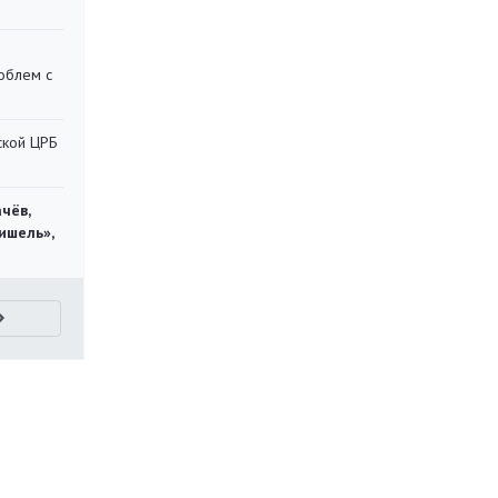
облем с
ской ЦРБ
чёв,
ишель»,