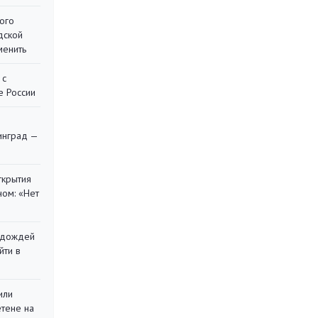
ого
дской
менить
 с
е России
я
инград —
ткрытия
ом: «Нет
х дождей
йти в
или
етене на