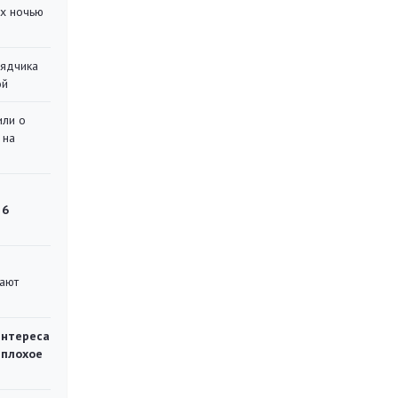
их ночью
рядчика
ой
или о
 на
 6
вают
интереса
 плохое