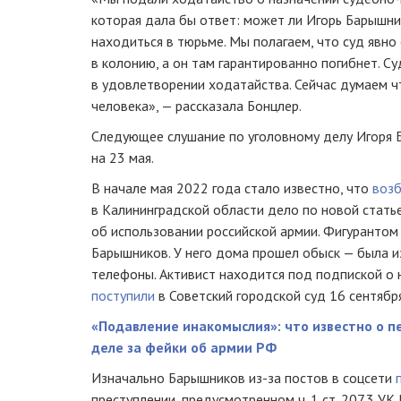
которая дала бы ответ: может ли Игорь Барышни
находиться в тюрьме. Мы полагаем, что суд явно
в колонию, а он там гарантированно погибнет. Су
в удовлетворении ходатайства. Сейчас думаем ч
человека», — рассказала Бонцлер.
Следующее слушание по уголовному делу Игоря 
на 23 мая.
В начале мая 2022 года стало известно, что
воз
в Калининградской области дело по новой стать
об использовании российской армии. Фигурантом
Барышников. У него дома прошел обыск — была и
телефоны. Активист находится под подпиской о
поступили
в Советский городской суд 16 сентября
«Подавление инакомыслия»: что известно о п
деле за фейки об армии РФ
Изначально Барышников из-за постов в соцсети
преступлении, предусмотренном ч. 1 ст. 207.3 У