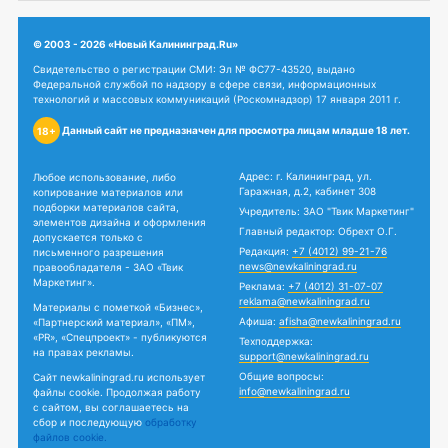
© 2003 - 2026 «Новый Калининград.Ru»
Свидетельство о регистрации СМИ: Эл № ФС77-43520, выдано
Федеральной службой по надзору в сфере связи, информационных
технологий и массовых коммуникаций (Роскомнадзор) 17 января 2011 г.
Данный сайт не предназначен для просмотра лицам младше 18 лет.
18+
Адрес: г. Калининград, ул.
Любое использование, либо
Гаражная, д.2, кабинет 308
копирование материалов или
подборки материалов сайта,
Учредитель: ЗАО "Твик Маркетинг"
элементов дизайна и оформления
Главный редактор: Обрехт О.Г.
допускается только с
Редакция:
+7 (4012) 99-21-76
письменного разрешения
news@newkaliningrad.ru
правообладателя - ЗАО «Твик
Маркетинг».
Реклама:
+7 (4012) 31-07-07
reklama@newkaliningrad.ru
Материалы с пометкой «Бизнес»,
Афиша:
afisha@newkaliningrad.ru
«Партнерский материал», «ПМ»,
«PR», «Спецпроект» - публикуются
Техподдержка:
на правах рекламы.
support@newkaliningrad.ru
Общие вопросы:
Сайт newkaliningrad.ru использует
info@newkaliningrad.ru
файлы cookie. Продолжая работу
с сайтом, вы соглашаетесь на
сбор и последующую
обработку
файлов cookie.