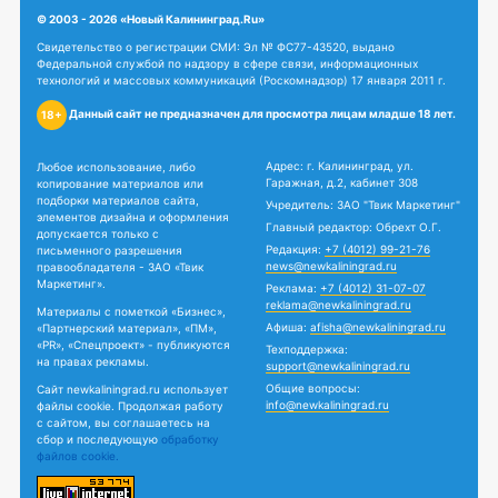
© 2003 - 2026 «Новый Калининград.Ru»
Свидетельство о регистрации СМИ: Эл № ФС77-43520, выдано
Федеральной службой по надзору в сфере связи, информационных
технологий и массовых коммуникаций (Роскомнадзор) 17 января 2011 г.
Данный сайт не предназначен для просмотра лицам младше 18 лет.
18+
Адрес: г. Калининград, ул.
Любое использование, либо
Гаражная, д.2, кабинет 308
копирование материалов или
подборки материалов сайта,
Учредитель: ЗАО "Твик Маркетинг"
элементов дизайна и оформления
Главный редактор: Обрехт О.Г.
допускается только с
Редакция:
+7 (4012) 99-21-76
письменного разрешения
news@newkaliningrad.ru
правообладателя - ЗАО «Твик
Маркетинг».
Реклама:
+7 (4012) 31-07-07
reklama@newkaliningrad.ru
Материалы с пометкой «Бизнес»,
Афиша:
afisha@newkaliningrad.ru
«Партнерский материал», «ПМ»,
«PR», «Спецпроект» - публикуются
Техподдержка:
на правах рекламы.
support@newkaliningrad.ru
Общие вопросы:
Сайт newkaliningrad.ru использует
info@newkaliningrad.ru
файлы cookie. Продолжая работу
с сайтом, вы соглашаетесь на
сбор и последующую
обработку
файлов cookie.