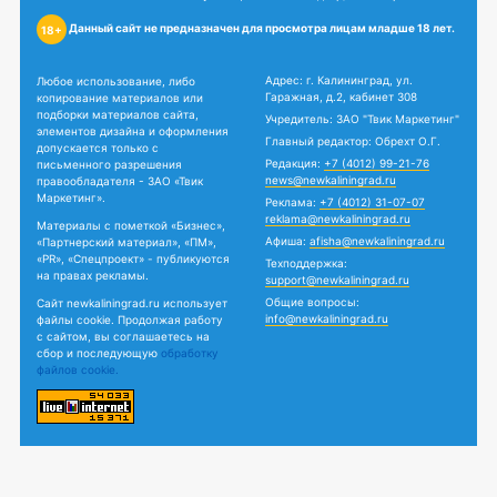
Данный сайт не предназначен для просмотра лицам младше 18 лет.
18+
Адрес: г. Калининград, ул.
Любое использование, либо
Гаражная, д.2, кабинет 308
копирование материалов или
подборки материалов сайта,
Учредитель: ЗАО "Твик Маркетинг"
элементов дизайна и оформления
Главный редактор: Обрехт О.Г.
допускается только с
Редакция:
+7 (4012) 99-21-76
письменного разрешения
news@newkaliningrad.ru
правообладателя - ЗАО «Твик
Маркетинг».
Реклама:
+7 (4012) 31-07-07
reklama@newkaliningrad.ru
Материалы с пометкой «Бизнес»,
Афиша:
afisha@newkaliningrad.ru
«Партнерский материал», «ПМ»,
«PR», «Спецпроект» - публикуются
Техподдержка:
на правах рекламы.
support@newkaliningrad.ru
Общие вопросы:
Сайт newkaliningrad.ru использует
info@newkaliningrad.ru
файлы cookie. Продолжая работу
с сайтом, вы соглашаетесь на
сбор и последующую
обработку
файлов cookie.