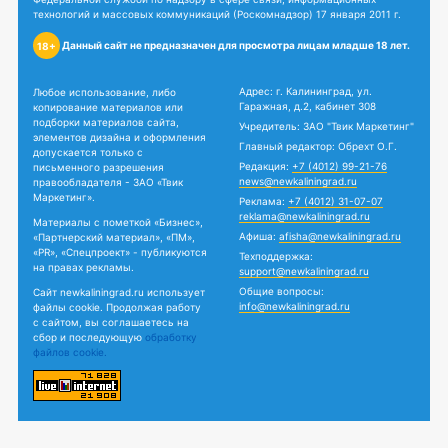
технологий и массовых коммуникаций (Роскомнадзор) 17 января 2011 г.
Данный сайт не предназначен для просмотра лицам младше 18 лет.
18+
Адрес: г. Калининград, ул.
Любое использование, либо
Гаражная, д.2, кабинет 308
копирование материалов или
подборки материалов сайта,
Учредитель: ЗАО "Твик Маркетинг"
элементов дизайна и оформления
Главный редактор: Обрехт О.Г.
допускается только с
Редакция:
+7 (4012) 99-21-76
письменного разрешения
news@newkaliningrad.ru
правообладателя - ЗАО «Твик
Маркетинг».
Реклама:
+7 (4012) 31-07-07
reklama@newkaliningrad.ru
Материалы с пометкой «Бизнес»,
Афиша:
afisha@newkaliningrad.ru
«Партнерский материал», «ПМ»,
«PR», «Спецпроект» - публикуются
Техподдержка:
на правах рекламы.
support@newkaliningrad.ru
Общие вопросы:
Сайт newkaliningrad.ru использует
info@newkaliningrad.ru
файлы cookie. Продолжая работу
с сайтом, вы соглашаетесь на
сбор и последующую
обработку
файлов cookie.