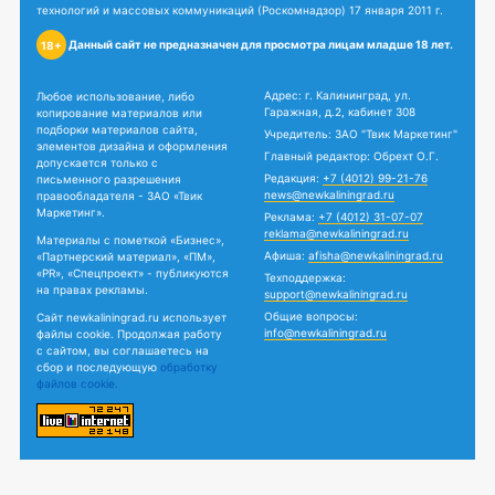
технологий и массовых коммуникаций (Роскомнадзор) 17 января 2011 г.
Данный сайт не предназначен для просмотра лицам младше 18 лет.
18+
Адрес: г. Калининград, ул.
Любое использование, либо
Гаражная, д.2, кабинет 308
копирование материалов или
подборки материалов сайта,
Учредитель: ЗАО "Твик Маркетинг"
элементов дизайна и оформления
Главный редактор: Обрехт О.Г.
допускается только с
Редакция:
+7 (4012) 99-21-76
письменного разрешения
news@newkaliningrad.ru
правообладателя - ЗАО «Твик
Маркетинг».
Реклама:
+7 (4012) 31-07-07
reklama@newkaliningrad.ru
Материалы с пометкой «Бизнес»,
Афиша:
afisha@newkaliningrad.ru
«Партнерский материал», «ПМ»,
«PR», «Спецпроект» - публикуются
Техподдержка:
на правах рекламы.
support@newkaliningrad.ru
Общие вопросы:
Сайт newkaliningrad.ru использует
info@newkaliningrad.ru
файлы cookie. Продолжая работу
с сайтом, вы соглашаетесь на
сбор и последующую
обработку
файлов cookie.