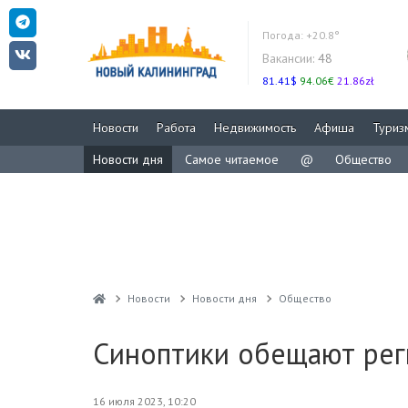
Погода:
+20.8°
Вакансии:
48
81.41$
94.06€
21.86zł
Новости
Работа
Недвижимость
Афиша
Туриз
Новости дня
Самое читаемое
@
Общество
Новости
Новости дня
Общество
Синоптики обещают рег
16 июля 2023, 10:20