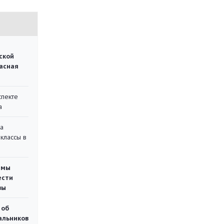
ской
асная
спекте
а
на
классы в
емы
ести
вы
 об
чальников