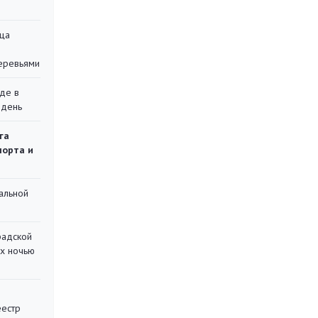
ца
еревьями
де в
 день
га
порта и
альной
радской
их ночью
еестр