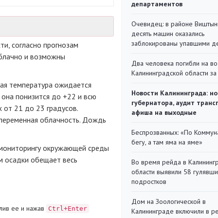
департаментов
Очевидец: в районе Виштын
десять машин оказались
заблокированы упавшими д
и, согласно прогнозам
облачно и возможны
Два человека погибли на во
Калининградской области за
кая температура ожидается
Новости Калининграда: но
 она понизится до +22 и всю
губернатора, аудит транс
 от 21 до 23 градусов.
афиша на выходные
 переменная облачность. Дождь
Беспрозванных: «По Коммун
бегу, а там яма на яме»
 мониторингу окружающей среды
м осадки обещает весь
Во время рейда в Калининг
области выявили 58 гулявш
подростков
Дом на Зоологической в
лив ее и нажав
Ctrl+Enter
Калининграде включили в р