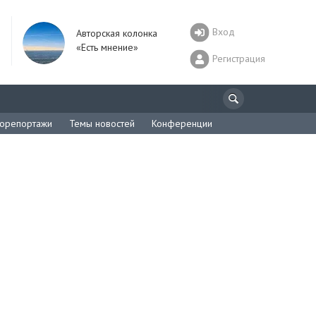
Вход
Авторская колонка
«Есть мнение»
Регистрация
орепортажи
Темы новостей
Конференции