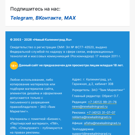
Подпишитесь на нас:
Telegram
,
ВКонтакте
,
MAX
© 2003 - 2026 «Новый Калининград.Ru»
Свидетельство о регистрации СМИ: Эл № ФС77-43520, выдано
Федеральной службой по надзору в сфере связи, информационных
технологий и массовых коммуникаций (Роскомнадзор) 17 января 2011 г.
Данный сайт не предназначен для просмотра лицам младше 18 лет.
18+
Адрес: г. Калининград, ул.
Любое использование, либо
Гаражная, д.2, кабинет 308
копирование материалов или
подборки материалов сайта,
Учредитель: ЗАО "Твик Маркетинг"
элементов дизайна и оформления
Главный редактор: Обрехт О.Г.
допускается только с
Редакция:
+7 (4012) 99-21-76
письменного разрешения
news@newkaliningrad.ru
правообладателя - ЗАО «Твик
Маркетинг».
Реклама:
+7 (4012) 31-07-07
reklama@newkaliningrad.ru
Материалы с пометкой «Бизнес»,
Афиша:
afisha@newkaliningrad.ru
«Партнерский материал», «ПМ»,
«PR», «Спецпроект» - публикуются
Техподдержка:
на правах рекламы.
support@newkaliningrad.ru