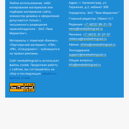
Адрес: г. Калининград, ул.
Любое использование, либо
Гаражная, д.2, кабинет 308
копирование материалов или
подборки материалов сайта,
Учредитель: ЗАО "Твик Маркетинг"
элементов дизайна и оформления
Главный редактор: Обрехт О.Г.
допускается только с
Редакция:
+7 (4012) 99-21-76
письменного разрешения
news@newkaliningrad.ru
правообладателя - ЗАО «Твик
Маркетинг».
Реклама:
+7 (4012) 31-07-07
reklama@newkaliningrad.ru
Материалы с пометкой «Бизнес»,
Афиша:
afisha@newkaliningrad.ru
«Партнерский материал», «ПМ»,
«PR», «Спецпроект» - публикуются
Техподдержка:
на правах рекламы.
support@newkaliningrad.ru
Общие вопросы:
Сайт newkaliningrad.ru использует
info@newkaliningrad.ru
файлы cookie. Продолжая работу
с сайтом, вы соглашаетесь на
сбор и последующую
обработку
файлов cookie.