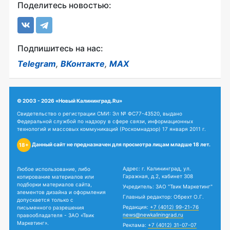
Поделитесь новостью:
Подпишитесь на нас:
Telegram
,
ВКонтакте
,
MAX
© 2003 - 2026 «Новый Калининград.Ru»
Свидетельство о регистрации СМИ: Эл № ФС77-43520, выдано
Федеральной службой по надзору в сфере связи, информационных
технологий и массовых коммуникаций (Роскомнадзор) 17 января 2011 г.
Данный сайт не предназначен для просмотра лицам младше 18 лет.
18+
Адрес: г. Калининград, ул.
Любое использование, либо
Гаражная, д.2, кабинет 308
копирование материалов или
подборки материалов сайта,
Учредитель: ЗАО "Твик Маркетинг"
элементов дизайна и оформления
Главный редактор: Обрехт О.Г.
допускается только с
Редакция:
+7 (4012) 99-21-76
письменного разрешения
news@newkaliningrad.ru
правообладателя - ЗАО «Твик
Маркетинг».
Реклама:
+7 (4012) 31-07-07