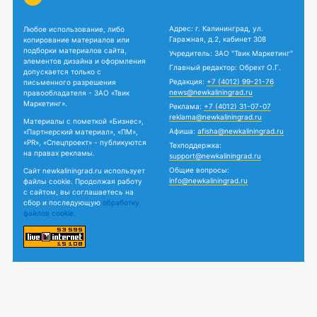
Адрес: г. Калининград, ул.
Любое использование, либо
Гаражная, д.2, кабинет 308
копирование материалов или
подборки материалов сайта,
Учредитель: ЗАО "Твик Маркетинг"
элементов дизайна и оформления
Главный редактор: Обрехт О.Г.
допускается только с
Редакция:
+7 (4012) 99-21-76
письменного разрешения
news@newkaliningrad.ru
правообладателя - ЗАО «Твик
Маркетинг».
Реклама:
+7 (4012) 31-07-07
reklama@newkaliningrad.ru
Материалы с пометкой «Бизнес»,
Афиша:
afisha@newkaliningrad.ru
«Партнерский материал», «ПМ»,
«PR», «Спецпроект» - публикуются
Техподдержка:
на правах рекламы.
support@newkaliningrad.ru
Общие вопросы:
Сайт newkaliningrad.ru использует
info@newkaliningrad.ru
файлы cookie. Продолжая работу
с сайтом, вы соглашаетесь на
сбор и последующую
обработку
файлов cookie.