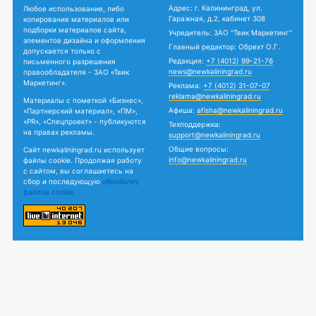
Адрес: г. Калининград, ул.
Любое использование, либо
Гаражная, д.2, кабинет 308
копирование материалов или
подборки материалов сайта,
Учредитель: ЗАО "Твик Маркетинг"
элементов дизайна и оформления
Главный редактор: Обрехт О.Г.
допускается только с
Редакция:
+7 (4012) 99-21-76
письменного разрешения
news@newkaliningrad.ru
правообладателя - ЗАО «Твик
Маркетинг».
Реклама:
+7 (4012) 31-07-07
reklama@newkaliningrad.ru
Материалы с пометкой «Бизнес»,
Афиша:
afisha@newkaliningrad.ru
«Партнерский материал», «ПМ»,
«PR», «Спецпроект» - публикуются
Техподдержка:
на правах рекламы.
support@newkaliningrad.ru
Общие вопросы:
Сайт newkaliningrad.ru использует
info@newkaliningrad.ru
файлы cookie. Продолжая работу
с сайтом, вы соглашаетесь на
сбор и последующую
обработку
файлов cookie.