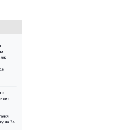
о
ых
ляж
да
»
ж и
живет
тался
ку на 24