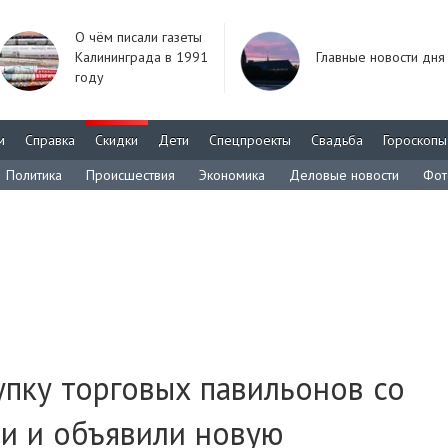
О чём писали газеты
Калининграда в 1991
Главные новости дня
году
м
Справка
Скидки
Дети
Спецпроекты
Свадьба
Гороскопы
Политика
Происшествия
Экономика
Деловые новости
Фот
упку торговых павильонов со
и и объявили новую