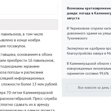
Возможны кратковременн
дожди: погода в Калининг
августа
В Черняховске сгорела част
довоенного здания на улиц
 павильонов, в том числе
Тухачевского
явлено в конце ноября.
але госзакупок.
Экспертиза не одобрила пр
благоустройства сквера в 
ставщика, основанием в обоих
вали приобрести 16 павильонов,
В Калининградской области 
етодиодными экранами
новорожденных неонаталь
ноза погоды и расписания
скринингом составил 99,6%
нсляцией информационных
 сложности более 13 млн рублей.
Все новости за день
ера 70-летия Калининградской
Краснооктябрьской. Пресс-служба
сплатно сдавать их в аренду
запланированы в рамках проекта