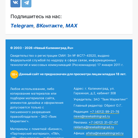
Подпишитесь на нас:
Telegram
,
ВКонтакте
,
MAX
© 2003 - 2026 «Новый Калининград.Ru»
Свидетельство о регистрации СМИ: Эл № ФС77-43520, выдано
Федеральной службой по надзору в сфере связи, информационных
технологий и массовых коммуникаций (Роскомнадзор) 17 января 2011 г.
Данный сайт не предназначен для просмотра лицам младше 18 лет.
18+
Адрес: г. Калининград, ул.
Любое использование, либо
Гаражная, д.2, кабинет 308
копирование материалов или
подборки материалов сайта,
Учредитель: ЗАО "Твик Маркетинг"
элементов дизайна и оформления
Главный редактор: Обрехт О.Г.
допускается только с
Редакция:
+7 (4012) 99-21-76
письменного разрешения
news@newkaliningrad.ru
правообладателя - ЗАО «Твик
Маркетинг».
Реклама:
+7 (4012) 31-07-07
reklama@newkaliningrad.ru
Материалы с пометкой «Бизнес»,
Афиша:
afisha@newkaliningrad.ru
«Партнерский материал», «ПМ»,
«PR», «Спецпроект» - публикуются