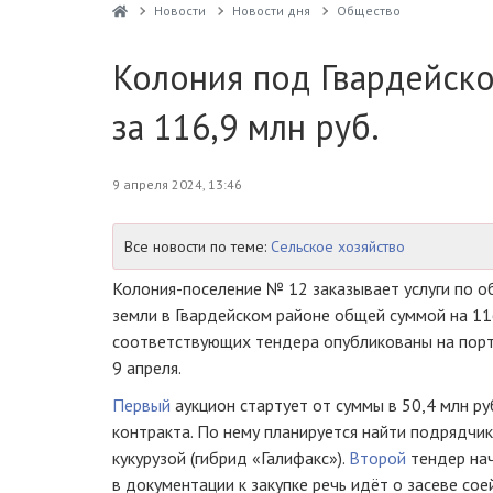
Новости
Новости дня
Общество
Колония под Гвардейско
за 116,9 млн руб.
9 апреля 2024, 13:46
Все новости по теме:
Сельское хозяйство
Колония-поселение № 12 заказывает услуги по о
земли в Гвардейском районе общей суммой на 11
соответствующих тендера опубликованы на порта
9 апреля.
Первый
аукцион стартует от суммы в 50,4 млн ру
контракта. По нему планируется найти подрядчик
кукурузой (гибрид «Галифакс»).
Второй
тендер нач
в документации к закупке речь идёт о засеве соей