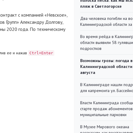
полоска песка: как мы иск
пляж в Светлогорске
онтракт с компанией «Невское»,
Два человека погибли на во
в Групп» Александру Долгову,
Калининградской области за
ины 2020 года. По техническому
Во время рейда в Калининг
области выявили 58 гулявш
подростков
лив ее и нажав
Ctrl+Enter
Возможны грозы: погода в
Калининградской области
августа
В Калининграде нашли под
для капремонта ул. Бассейн
Власти Калининграда сообщ
старте продаж абонементов
муниципальные парковки
В Музее Мирового океана
рассказали, как восстанавли