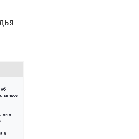
дья
 об
чальников
спекте
а
а и