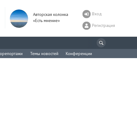
Вход
Авторская колонка
«Есть мнение»
Регистрация
орепортажи
Темы новостей
Конференции