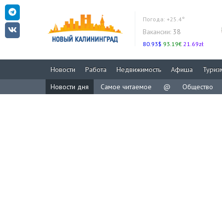
Погода:
+25.4°
Вакансии:
38
80.93$
93.19€
21.69zł
Новости
Работа
Недвижимость
Афиша
Туриз
Новости дня
Самое читаемое
@
Общество