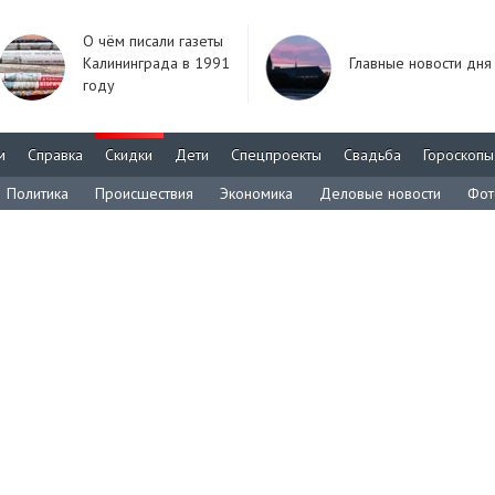
О чём писали газеты
Калининграда в 1991
Главные новости дня
году
м
Справка
Скидки
Дети
Спецпроекты
Свадьба
Гороскопы
Политика
Происшествия
Экономика
Деловые новости
Фот