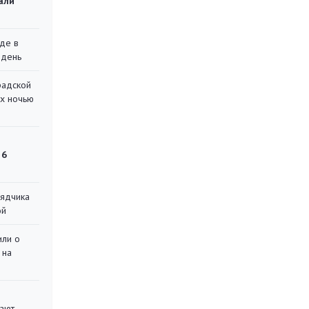
али
де в
 день
радской
их ночью
 6
рядчика
ой
или о
 на
вают