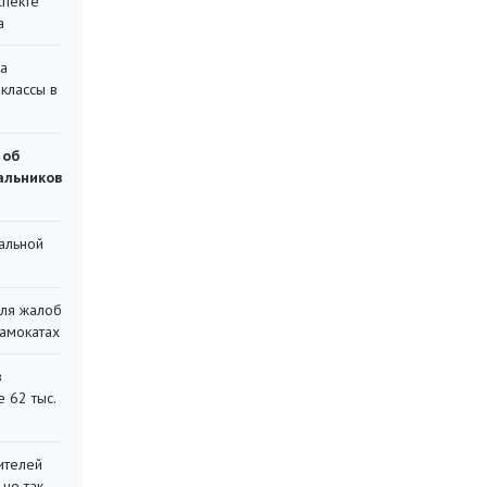
спекте
а
на
классы в
 об
чальников
альной
для жалоб
самокатах
в
 62 тыс.
ителей
 не так