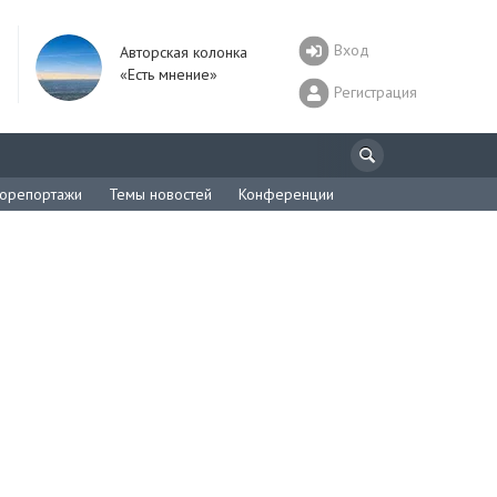
Вход
Авторская колонка
«Есть мнение»
Регистрация
орепортажи
Темы новостей
Конференции