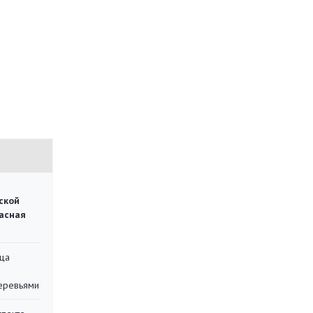
ской
асная
ца
еревьями