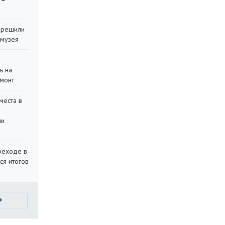
 решили
 музея
ь на
монт
места в
ли
реходе в
ся итогов