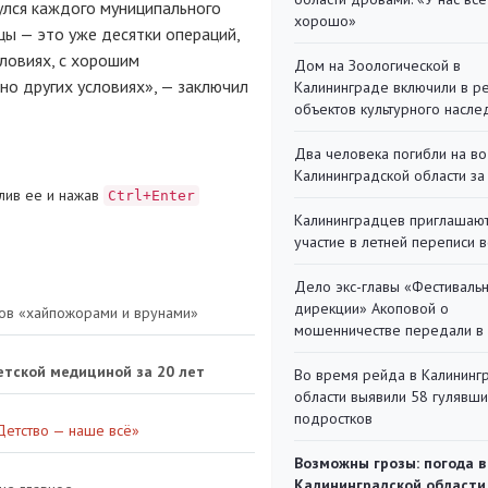
нулся каждого муниципального
хорошо»
цы — это уже десятки операций,
ловиях, с хорошим
Дом на Зоологической в
но других условиях», — заключил
Калининграде включили в р
объектов культурного насле
Два человека погибли на во
Калининградской области за
лив ее и нажав
Ctrl+Enter
Калининградцев приглашают
участие в летней переписи 
Дело экс-главы «Фестиваль
дирекции» Акоповой о
тов «хайпожорами и врунами»
мошенничестве передали в
етской медициной за 20 лет
Во время рейда в Калининг
области выявили 58 гулявш
подростков
Детство — наше всё»
Возможны грозы: погода в
Калининградской области