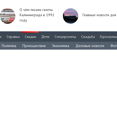
О чём писали газеты
Калининграда в 1991
Главные новости дня
году
м
Справка
Скидки
Дети
Спецпроекты
Свадьба
Гороскопы
Политика
Происшествия
Экономика
Деловые новости
Фот