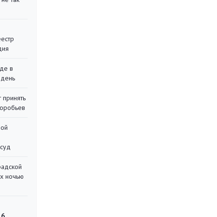
еестр
дия
де в
 день
 принять
воробьев
ной
 суд
радской
их ночью
 6