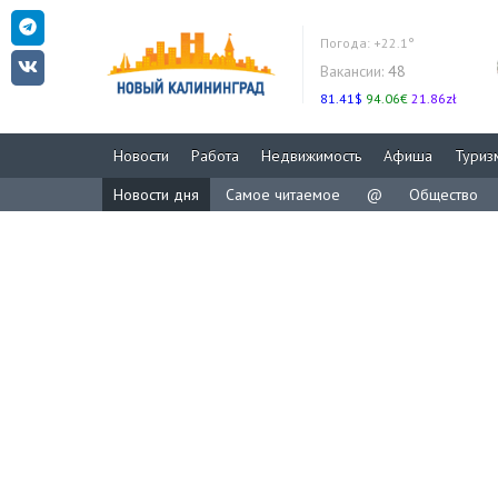
Погода:
+22.1°
Вакансии:
48
81.41$
94.06€
21.86zł
Новости
Работа
Недвижимость
Афиша
Туриз
Новости дня
Самое читаемое
@
Общество