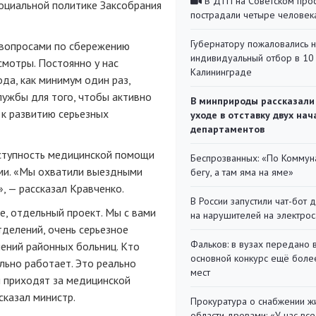
В ДТП на Советском про
социальной политике Заксобрания
пострадали четыре человек
Губернатору пожаловались 
 вопросами по сбережению
индивидуальный отбор в 10 
смотры. Постоянно у нас
Калининграде
да, как минимум один раз,
лужбы для того, чтобы активно
В минприроды рассказали
 к развитию серьезных
уходе в отставку двух на
департаментов
оступность медицинской помощи
Беспрозванных: «По Коммун
ами. «Мы охватили выездными
бегу, а там яма на яме»
 — рассказал Кравченко.
В России запустили чат-бот 
е, отдельный проект. Мы с вами
на нарушителей на электро
тделений, очень серьезное
Фальков: в вузах передано 
ений районных больниц. Кто
основной конкурс ещё более
ально работает. Это реально
мест
и приходят за медицинской
сказал министр.
Прокуратура о снабжении ж
области дровами: «У нас все