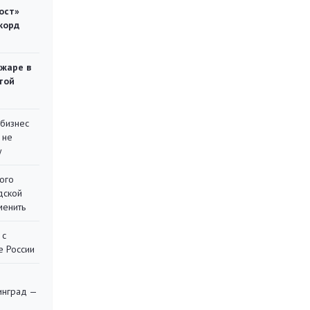
ост»
корд
ожаре в
той
 бизнес
 не
у
ого
дской
менить
 с
е России
я
инград —