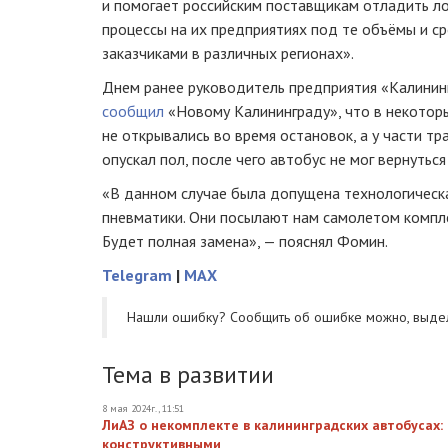
и помогает российским поставщикам отладить л
процессы на их предприятиях под те объёмы и ср
заказчиками в различных регионах».
Днем ранее руководитель предприятия «Калини
сообщил
«Новому Калининграду», что в некотор
не открывались во время остановок, а у части т
опускал пол, после чего автобус не мог вернутьс
«В данном случае была допущена технологическ
пневматики. Они посылают нам самолетом компл
Будет полная замена», — пояснял Фомин.
Telegram
|
MAX
Нашли ошибку? Cообщить об ошибке можно, выде
Тема в развитии
8 мая 2024г., 11:51
ЛиАЗ о некомплекте в калининградских автобусах:
конструктивными