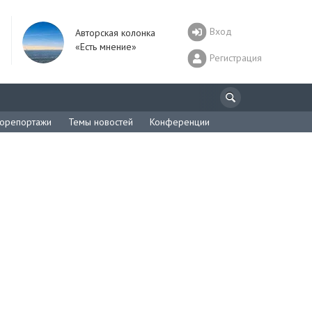
Вход
Авторская колонка
«Есть мнение»
Регистрация
орепортажи
Темы новостей
Конференции