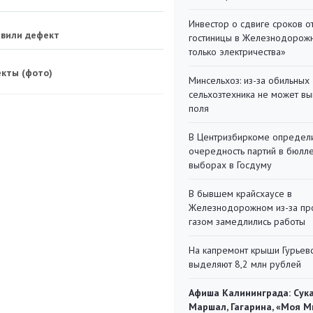
Инвестор о сдвиге сроков о
явили дефект
гостиницы в Железнодорожн
только электричества»
кты (фото)
Минсельхоз: из-за обильны
сельхозтехника не может вы
поля
В Центризбиркоме определ
очередность партий в бюлл
выборах в Госдуму
В бывшем крайсхаусе в
Железнодорожном из-за пр
газом замедлились работы
На капремонт крыши Гурьев
выделяют 8,2 млн рублей
Афиша Калининграда: Сука
Маршал, Гагарина, «Моя М