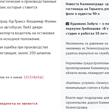
огистические и производственные
Новости Калининграда: «р
оки, которые ставятся
гостиницы на Горького, ре
филе и нудисты 90-х
нград-ГорТранс» Владимир Фомин
Художник Забуга — о п
ых автобусах ЛиАЗ двери
переулке Грибоедова: «В э
ранспорта водитель на остановке
студии я работал 30 лет»
я в исходное положение.
Уволенному за давление на
ая ошибка при производстве
чиновнику из Зеленоградска
ектующие, около 200 шлангов.
удалось вернуться на служб
Нормативы градостроительн
проектирования Калинингра
области вновь планируют из
лив ее и нажав
Ctrl+Enter
«Балтика» уступила «Зениту»
минимальным счётом в Кубк
Власти ищут подрядчика дл
строительства дороги Калин
 недочеты не являются
Холмогоровка