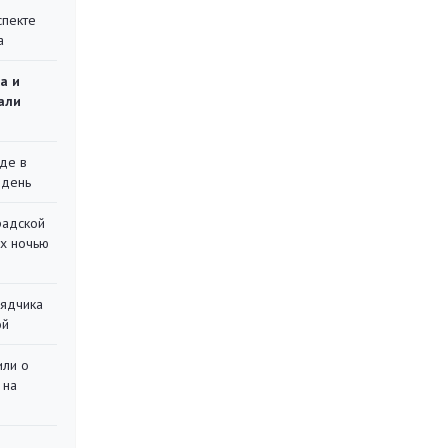
спекте
а
а и
али
де в
 день
радской
их ночью
рядчика
ой
или о
 на