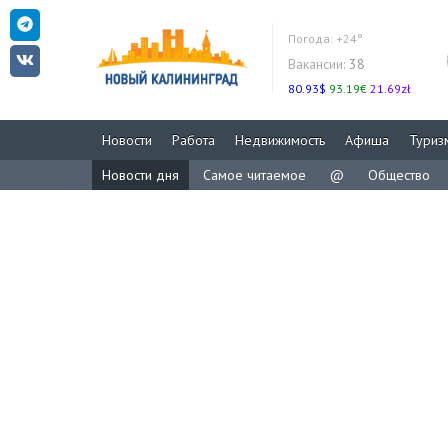
Погода:
+24°
Вакансии:
38
80.93$
93.19€
21.69zł
Новости
Работа
Недвижимость
Афиша
Туриз
Новости дня
Самое читаемое
@
Общество