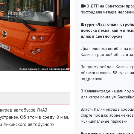
В ДТП на Советском про
пострадали четыре человек
Штурм «Ласточки», стройк
полоска песка: как мы иск
пляж в Светлогорске
Два человека погибли на во
Калининградской области за
Во время рейда в Калининг
области выявили 58 гулявш
подростков
В Калининграде нашли под
для капремонта ул. Бассейн
Власти Калининграда сообщ
инград автобусов ЛиАЗ
старте продаж абонементов
странен. Об этом в среду, 8 мая,
муниципальные парковки
 Ликинского автобусного
Возможны грозы: погода в