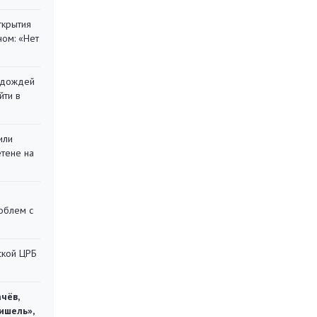
ткрытия
ом: «Нет
х дождей
йти в
или
етене на
облем с
ской ЦРБ
чёв,
ишель»,