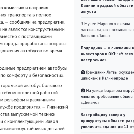
Калининградской области
ю комиссию и направил
августа
ния транспорта в полное
а, — сообщили на предприятии.
В Музее Мирового океана
 не являются конструктивными
рассказали, как восстанавли
бастион «Литва»
овместно с поставщиками
ом города проработаны вопросы
Подрядчик — о снижении 
движения автобусов во время
инвесторов к ОКН: «У всех
настроение»
водимые предприятием автобусы
Гражданин Литвы осуждён
по комфорту и безопасности».
шпионаж в Калининграде
 городской автобус большого
На улице Баранова выру
 себя многолетней работой
липы по требованию общест
ным рельефом и различными
«Динамо»
службе предприятия. — Ликинский
ества выпускаемой техники
Застройщику сквера у
прокуратуры области раз
ои с комплектующими. Завод
увеличить здание до 11 э
санкционноустойчивых деталей