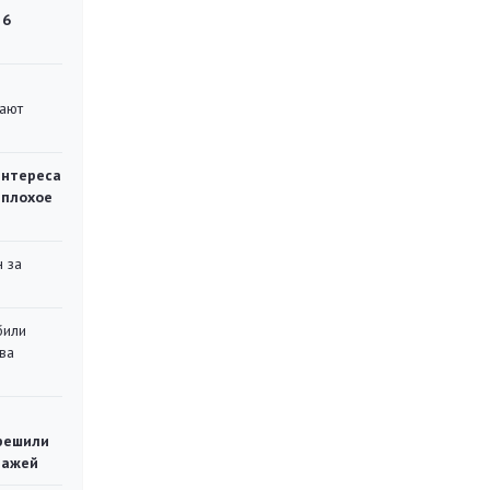
 6
вают
интереса
 плохое
 за
били
ва
решили
тажей