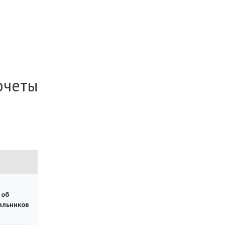
очеты
 об
чальников