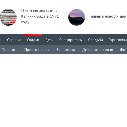
О чём писали газеты
Калининграда в 1991
Главные новости дня
году
м
Справка
Скидки
Дети
Спецпроекты
Свадьба
Гороскопы
Политика
Происшествия
Экономика
Деловые новости
Фот