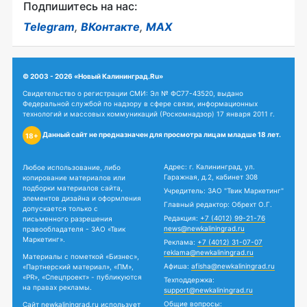
Подпишитесь на нас:
Telegram
,
ВКонтакте
,
MAX
© 2003 - 2026 «Новый Калининград.Ru»
Свидетельство о регистрации СМИ: Эл № ФС77-43520, выдано
Федеральной службой по надзору в сфере связи, информационных
технологий и массовых коммуникаций (Роскомнадзор) 17 января 2011 г.
Данный сайт не предназначен для просмотра лицам младше 18 лет.
18+
Адрес: г. Калининград, ул.
Любое использование, либо
Гаражная, д.2, кабинет 308
копирование материалов или
подборки материалов сайта,
Учредитель: ЗАО "Твик Маркетинг"
элементов дизайна и оформления
Главный редактор: Обрехт О.Г.
допускается только с
Редакция:
+7 (4012) 99-21-76
письменного разрешения
news@newkaliningrad.ru
правообладателя - ЗАО «Твик
Маркетинг».
Реклама:
+7 (4012) 31-07-07
reklama@newkaliningrad.ru
Материалы с пометкой «Бизнес»,
Афиша:
afisha@newkaliningrad.ru
«Партнерский материал», «ПМ»,
«PR», «Спецпроект» - публикуются
Техподдержка:
на правах рекламы.
support@newkaliningrad.ru
Общие вопросы:
Сайт newkaliningrad.ru использует