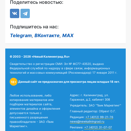
Поделитесь новостью:
Подпишитесь на нас:
Telegram
,
ВКонтакте
,
MAX
© 2003 - 2026 «Новый Калининград.Ru»
Свидетельство о регистрации СМИ: Эл № ФС77-43520, выдано
Федеральной службой по надзору в сфере связи, информационных
технологий и массовых коммуникаций (Роскомнадзор) 17 января 2011 г.
Данный сайт не предназначен для просмотра лицам младше 18 лет.
18+
Адрес: г. Калининград, ул.
Любое использование, либо
Гаражная, д.2, кабинет 308
копирование материалов или
подборки материалов сайта,
Учредитель: ЗАО "Твик Маркетинг"
элементов дизайна и оформления
Главный редактор: Обрехт О.Г.
допускается только с
Редакция:
+7 (4012) 99-21-76
письменного разрешения
news@newkaliningrad.ru
правообладателя - ЗАО «Твик
Маркетинг».
Реклама:
+7 (4012) 31-07-07