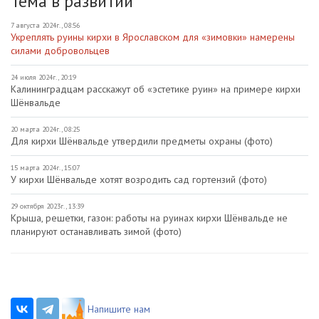
Тема в развитии
7 августа 2024г., 08:56
Укреплять руины кирхи в Ярославском для «зимовки» намерены
силами добровольцев
24 июля 2024г., 20:19
Калининградцам расскажут об «эстетике руин» на примере кирхи
Шёнвальде
20 марта 2024г., 08:25
Для кирхи Шёнвальде утвердили предметы охраны (фото)
15 марта 2024г., 15:07
У кирхи Шёнвальде хотят возродить сад гортензий (фото)
29 октября 2023г., 13:39
Крыша, решетки, газон: работы на руинах кирхи Шёнвальде не
планируют останавливать зимой (фото)
Напишите нам