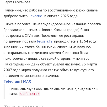
Сергея Буханова.
Напомним, что работы по восстановлению кирхи силами
добровольцев
начались
в августе 2023 года.
Кирха в поселке Шёнвальде (довоенное название поселка
Ярославское — прим. «Нового Калининграда») была
построена в XIV веке. Последняя ее реставрация,
по данным портала
Prussia39
, проводилась в 1864 году.
Два нижних этажа башни кирхи сложены из валунов
и сохранились с орденских времен. С востока была
пристроена ризница, с северной стороны — притвор.
На сегодняшний день объект уцелел частично. 23 марта
2007 года кирха получила статус объекта культурного
наследия регионального значения.
Telegram
|
MAX
Нашли ошибку? Cообщить об ошибке можно, выделив ее и
нажав
Ctrl+Enter