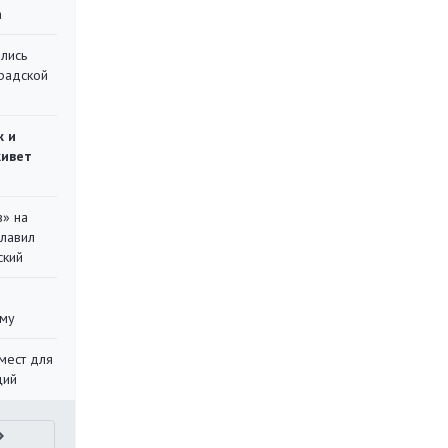
а
лись
градской
ж и
живет
в» на
главил
ский
уму
мест для
ций