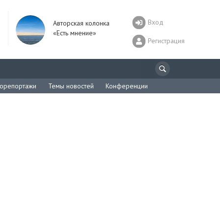
Вход
Авторская колонка
«Есть мнение»
Регистрация
орепортажи
Темы новостей
Конференции