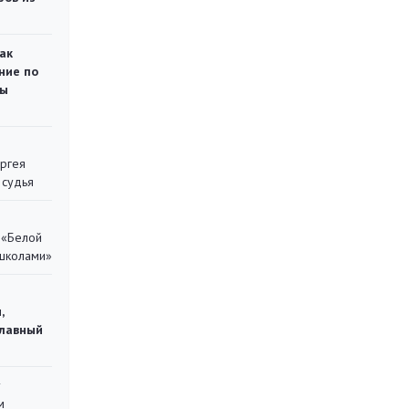
ак
ние по
ты
ергея
 судья
 «Белой
 школами»
,
главный
у
м