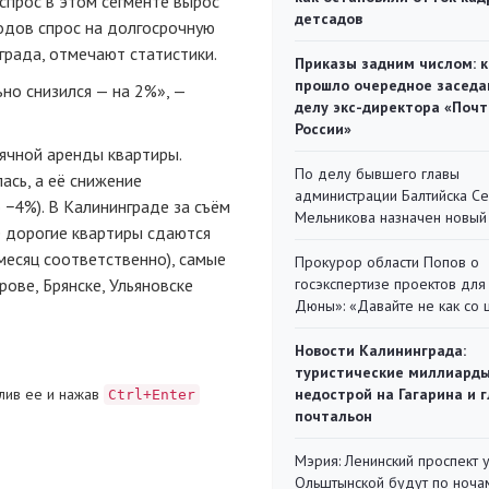
 спрос в этом сегменте вырос
детсадов
одов спрос на долгосрочную
нграда, отмечают статистики.
Приказы задним числом: к
прошло очередное заседа
но снизился — на 2%», —
делу экс-директора «Поч
России»
ячной аренды квартиры.
По делу бывшего главы
ась, а её снижение
администрации Балтийска С
 −4%). В Калининграде за съём
Мельникова назначен новый
е дорогие квартиры сдаются
 месяц соответственно), самые
Прокурор области Попов о
ове, Брянске, Ульяновске
госэкспертизе проектов для
Дюны»: «Давайте не как со
Новости Калининграда:
туристические миллиарды
лив ее и нажав
недострой на Гагарина и 
Ctrl+Enter
почтальон
Мэрия: Ленинский проспект 
Ольштынской будут по ноча