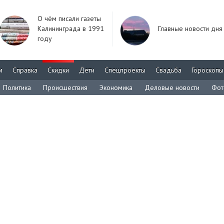
О чём писали газеты
Калининграда в 1991
Главные новости дня
году
м
Справка
Скидки
Дети
Спецпроекты
Свадьба
Гороскопы
Политика
Происшествия
Экономика
Деловые новости
Фот