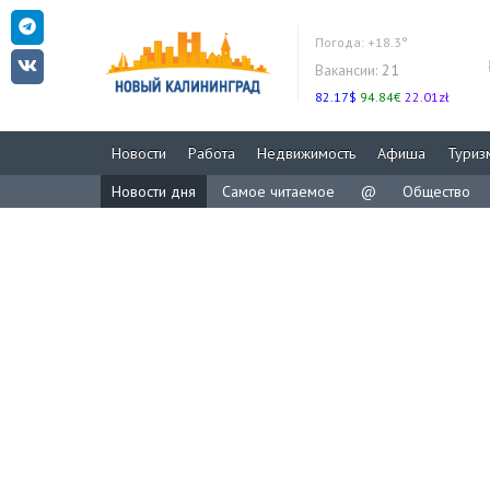
Погода:
+18.3°
Вакансии:
21
82.17$
94.84€
22.01zł
Новости
Работа
Недвижимость
Афиша
Туриз
Новости дня
Самое читаемое
@
Общество