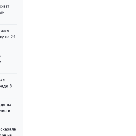
охват
ным
тался
ку на 24
ь
е
ые
раде 8
аде на
лен и
сказали,
ров из