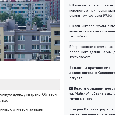
В Калининградской области 
новорожденных неонаталь
скринингом составил 99,6%
В Калининграде мужчина пы
вынести из магазина космети
тыс. рублей
В Черняховске сгорела част
довоенного здания на улиц
Тухачевского
Возможны кратковременн
дожди: погода в Калининг
августа
Власти о здании-прегр
ул. Майской: объект выкуп
рочную аренду квартир. Об этом
готов к сносу
ть».
нных с отчётом за июнь
В мэрии Калининграда рас
как остановили отток кад