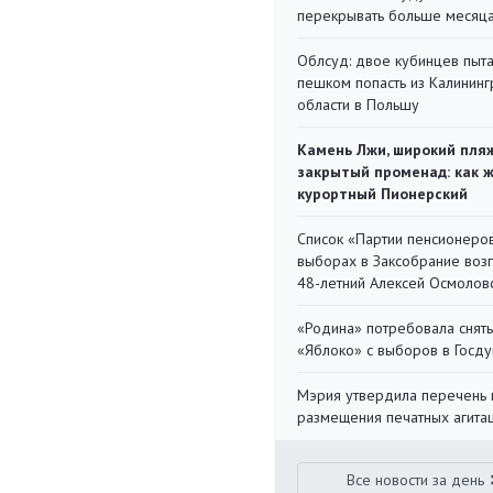
перекрывать больше месяц
Облсуд: двое кубинцев пыта
пешком попасть из Калинин
области в Польшу
Камень Лжи, широкий пля
закрытый променад: как 
курортный Пионерский
Список «Партии пенсионеро
выборах в Заксобрание воз
48-летний Алексей Осмолов
«Родина» потребовала снять
«Яблоко» с выборов в Госд
Мэрия утвердила перечень 
размещения печатных агита
Все новости за день