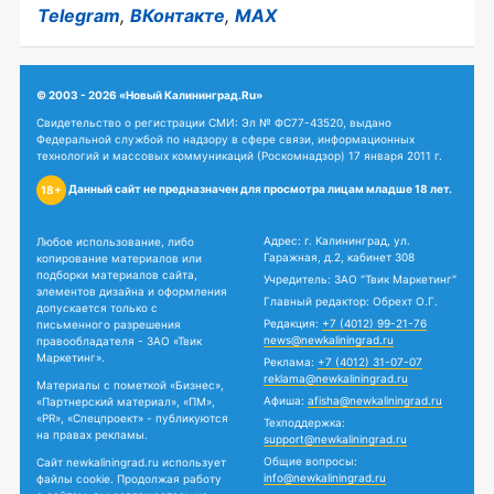
Telegram
,
ВКонтакте
,
MAX
© 2003 - 2026 «Новый Калининград.Ru»
Свидетельство о регистрации СМИ: Эл № ФС77-43520, выдано
Федеральной службой по надзору в сфере связи, информационных
технологий и массовых коммуникаций (Роскомнадзор) 17 января 2011 г.
Данный сайт не предназначен для просмотра лицам младше 18 лет.
18+
Адрес: г. Калининград, ул.
Любое использование, либо
Гаражная, д.2, кабинет 308
копирование материалов или
подборки материалов сайта,
Учредитель: ЗАО "Твик Маркетинг"
элементов дизайна и оформления
Главный редактор: Обрехт О.Г.
допускается только с
Редакция:
+7 (4012) 99-21-76
письменного разрешения
news@newkaliningrad.ru
правообладателя - ЗАО «Твик
Маркетинг».
Реклама:
+7 (4012) 31-07-07
reklama@newkaliningrad.ru
Материалы с пометкой «Бизнес»,
Афиша:
afisha@newkaliningrad.ru
«Партнерский материал», «ПМ»,
«PR», «Спецпроект» - публикуются
Техподдержка:
на правах рекламы.
support@newkaliningrad.ru
Общие вопросы:
Сайт newkaliningrad.ru использует
info@newkaliningrad.ru
файлы cookie. Продолжая работу