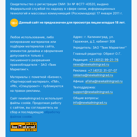
Свидетельство о регистрации СМИ: Эл № ФС77-43520, выдано
Федеральной службой по надзору в сфере связи, информационных
технологий и массовых коммуникаций (Роскомнадзор) 17 января 2011 г.
Данный сайт не предназначен для просмотра лицам младше 18 лет.
18+
Адрес: г. Калининград, ул.
Любое использование, либо
Гаражная, д.2, кабинет 308
копирование материалов или
подборки материалов сайта,
Учредитель: ЗАО "Твик Маркетинг"
элементов дизайна и оформления
Главный редактор: Обрехт О.Г.
допускается только с
Редакция:
+7 (4012) 99-21-76
письменного разрешения
news@newkaliningrad.ru
правообладателя - ЗАО «Твик
Маркетинг».
Реклама:
+7 (4012) 31-07-07
reklama@newkaliningrad.ru
Материалы с пометкой «Бизнес»,
Афиша:
afisha@newkaliningrad.ru
«Партнерский материал», «ПМ»,
«PR», «Спецпроект» - публикуются
Техподдержка:
на правах рекламы.
support@newkaliningrad.ru
Общие вопросы:
Сайт newkaliningrad.ru использует
info@newkaliningrad.ru
файлы cookie. Продолжая работу
с сайтом, вы соглашаетесь на
сбор и последующую
обработку
файлов cookie.