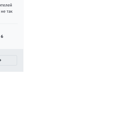
ителей
 не так
 6