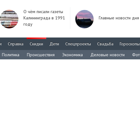
О чём писали газеты
Калининграда в 1991
Главные новости дня
году
м
Справка
Скидки
Дети
Спецпроекты
Свадьба
Гороскопы
Политика
Происшествия
Экономика
Деловые новости
Фот