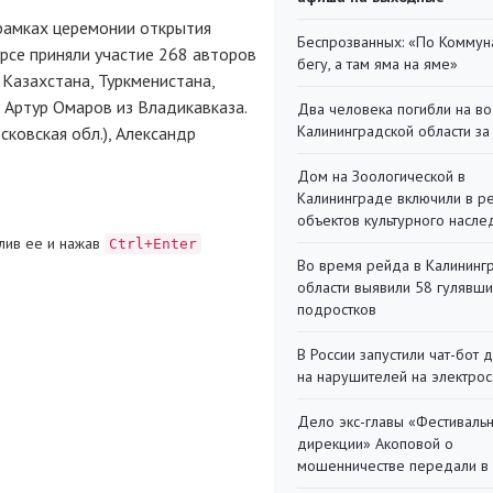
рамках церемонии открытия
Беспрозванных: «По Коммун
рсе приняли участие 268 авторов
бегу, а там яма на яме»
, Казахстана, Туркменистана,
 Артур Омаров из Владикавказа.
Два человека погибли на во
Калининградской области за
ковская обл.), Александр
Дом на Зоологической в
Калининграде включили в р
объектов культурного насле
лив ее и нажав
Ctrl+Enter
Во время рейда в Калининг
области выявили 58 гулявш
подростков
В России запустили чат-бот 
на нарушителей на электро
Дело экс-главы «Фестиваль
дирекции» Акоповой о
мошенничестве передали в