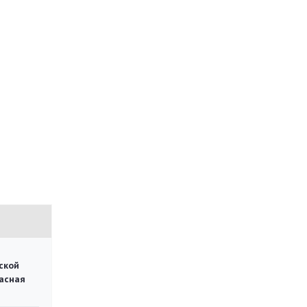
ской
асная