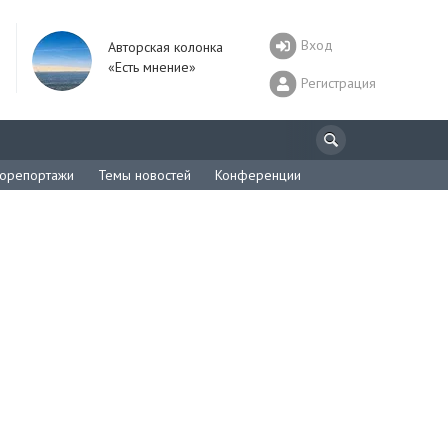
Вход
Авторская колонка
«Есть мнение»
Регистрация
орепортажи
Темы новостей
Конференции