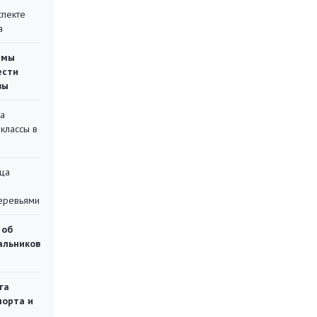
спекте
а
емы
ести
вы
на
классы в
ца
еревьями
 об
чальников
га
порта и