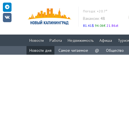
Погода:
+20.7°
Вакансии:
48
81.41$
94.06€
21.86zł
Новости
Работа
Недвижимость
Афиша
Туриз
Новости дня
Самое читаемое
@
Общество