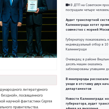
В ДТП на Советском про
пострадали четыре человек
Аудит транспортной сист
Калининграда хотят пров
совместно с мэрией Моск
Губернатору пожаловались 
индивидуальный отбор в 10 
Калининграде
Очевидец: в районе Виштын
десять машин оказались
заблокированы упавшими д
В минприроды рассказали
уходе в отставку двух на
департаментов
дународного литературного
 бездной», посвященного
Новости Калининграда: но
ной научной фантастики Сергея
губернатора, аудит транс
ального правительства.
афиша на выходные