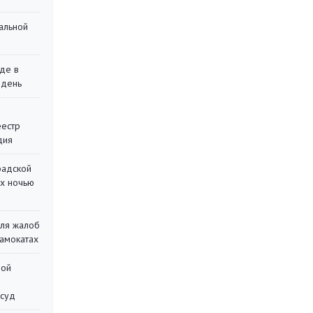
альной
де в
 день
еестр
дия
радской
их ночью
для жалоб
самокатах
ной
 суд