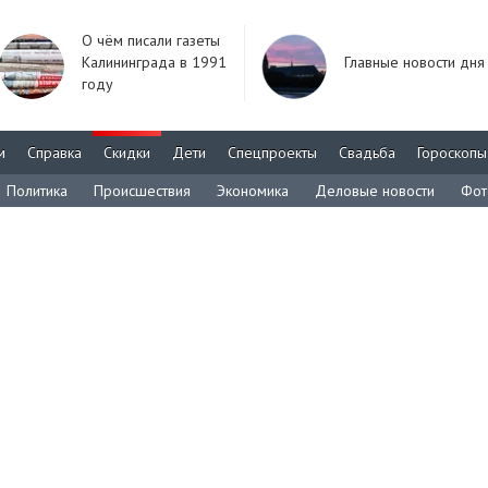
О чём писали газеты
Калининграда в 1991
Главные новости дня
году
м
Справка
Скидки
Дети
Спецпроекты
Свадьба
Гороскопы
Политика
Происшествия
Экономика
Деловые новости
Фот