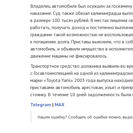
Владелец автомобиля был осужден за госизмену
наказание. Суд также обязал калининградца вып
в размере 100 тысяч рублей. В местах лишения 
работать, получать доход и постепенно выплач
гражданин такой возможностью не воспользовалс
к погашению долга. Приставы выяснили, что в со
автомобиль, и объявили имущество в исполнител
движение машины не фиксировалось.
Транспортное средство должника выявили во вр
с Госавтоинспекцией на одной из калининградски
марки «Toyota Yaris» 2003 года выпуска находил
приставами автомобиль арестован, изъят и пре
стоянку. В течение 10 дней задолженность была 
Telegram
|
MAX
Нашли ошибку? Cообщить об ошибке можно, выде