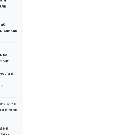
а и
али
 об
чальников
ь на
монт
места в
ли
реходе в
ся итогов
де в
 день