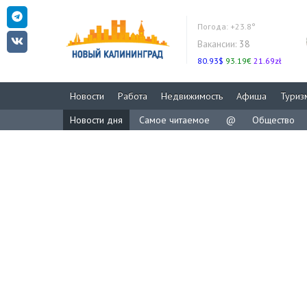
Погода:
+23.8°
Вакансии:
38
80.93$
93.19€
21.69zł
Новости
Работа
Недвижимость
Афиша
Туриз
Новости дня
Самое читаемое
@
Общество