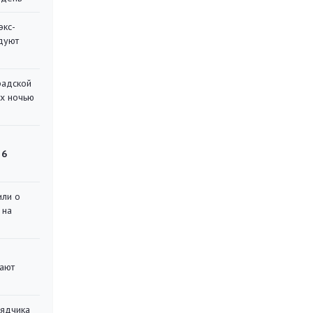
экс-
дуют
радской
их ночью
 6
или о
 на
вают
рядчика