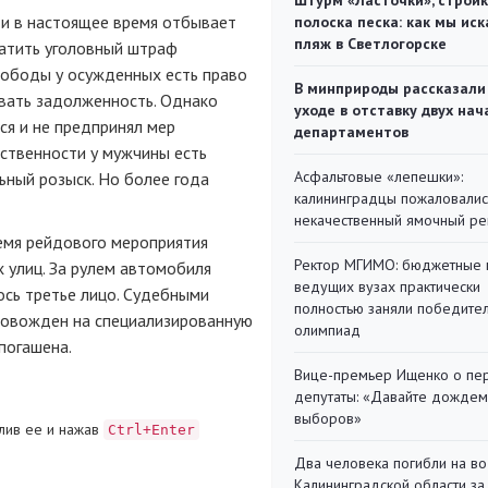
Штурм «Ласточки», стройк
 и в настоящее время отбывает
полоска песка: как мы иск
пляж в Светлогорске
латить уголовный штраф
свободы у осужденных есть право
В минприроды рассказали
ивать задолженность. Однако
уходе в отставку двух на
я и не предпринял мер
департаментов
бственности у мужчины есть
Асфальтовые «лепешки»:
ьный розыск. Но более года
калининградцы пожаловалис
некачественный ямочный ре
емя рейдового мероприятия
Ректор МГИМО: бюджетные 
х улиц. За рулем автомобиля
ведущих вузах практически
ось третье лицо. Судебными
полностью заняли победите
провожден на специализированную
олимпиад
погашена.
Вице-премьер Ищенко о пе
депутаты: «Давайте дождем
выборов»
лив ее и нажав
Ctrl+Enter
Два человека погибли на во
Калининградской области за