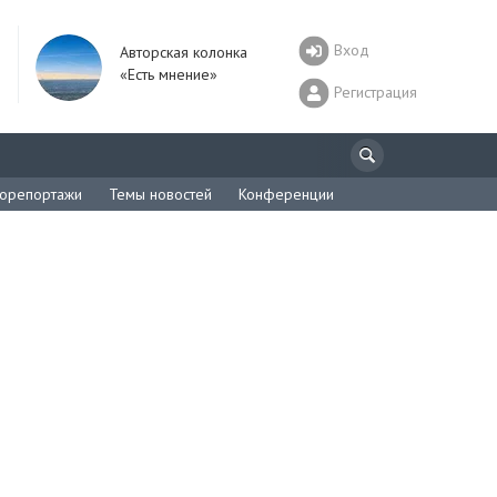
Вход
Авторская колонка
«Есть мнение»
Регистрация
орепортажи
Темы новостей
Конференции