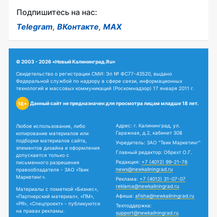
Подпишитесь на нас:
Telegram
,
ВКонтакте
,
MAX
© 2003 - 2026 «Новый Калининград.Ru»
Свидетельство о регистрации СМИ: Эл № ФС77-43520, выдано
Федеральной службой по надзору в сфере связи, информационных
технологий и массовых коммуникаций (Роскомнадзор) 17 января 2011 г.
Данный сайт не предназначен для просмотра лицам младше 18 лет.
18+
Адрес: г. Калининград, ул.
Любое использование, либо
Гаражная, д.2, кабинет 308
копирование материалов или
подборки материалов сайта,
Учредитель: ЗАО "Твик Маркетинг"
элементов дизайна и оформления
Главный редактор: Обрехт О.Г.
допускается только с
Редакция:
+7 (4012) 99-21-76
письменного разрешения
news@newkaliningrad.ru
правообладателя - ЗАО «Твик
Маркетинг».
Реклама:
+7 (4012) 31-07-07
reklama@newkaliningrad.ru
Материалы с пометкой «Бизнес»,
Афиша:
afisha@newkaliningrad.ru
«Партнерский материал», «ПМ»,
«PR», «Спецпроект» - публикуются
Техподдержка:
на правах рекламы.
support@newkaliningrad.ru