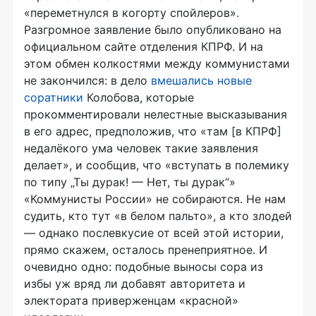
«переметнулся в когорту спойлеров».
Разгромное заявление было опубликовано на
официальном сайте отделения КПРФ. И на
этом обмен колкостями между коммунистами
не закончился: в дело
вмешались новые
соратники
Колобова, которые
прокомментировали нелестные высказывания
в его адрес, предположив, что «там [в КПРФ]
недалёкого ума человек такие заявления
делает», и сообщив, что «вступать в полемику
по типу „Ты дурак! — Нет, ты дурак“»
«Коммунисты России» не собираются. Не нам
судить, кто тут «в белом пальто», а кто злодей
— однако послевкусие от всей этой истории,
прямо скажем, осталось пренеприятное. И
очевидно одно: подобные выносы сора из
избы уж вряд ли добавят авторитета и
электората приверженцам «красной»