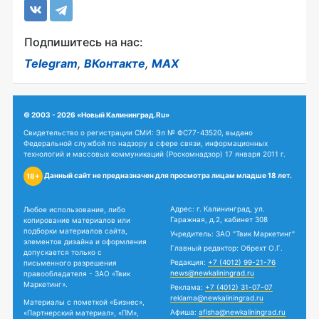
Подпишитесь на нас:
Telegram
,
ВКонтакте
,
MAX
© 2003 - 2026 «Новый Калининград.Ru»
Свидетельство о регистрации СМИ: Эл № ФС77-43520, выдано
Федеральной службой по надзору в сфере связи, информационных
технологий и массовых коммуникаций (Роскомнадзор) 17 января 2011 г.
Данный сайт не предназначен для просмотра лицам младше 18 лет.
18+
Адрес: г. Калининград, ул.
Любое использование, либо
Гаражная, д.2, кабинет 308
копирование материалов или
подборки материалов сайта,
Учредитель: ЗАО "Твик Маркетинг"
элементов дизайна и оформления
Главный редактор: Обрехт О.Г.
допускается только с
Редакция:
+7 (4012) 99-21-76
письменного разрешения
news@newkaliningrad.ru
правообладателя - ЗАО «Твик
Маркетинг».
Реклама:
+7 (4012) 31-07-07
reklama@newkaliningrad.ru
Материалы с пометкой «Бизнес»,
Афиша:
afisha@newkaliningrad.ru
«Партнерский материал», «ПМ»,