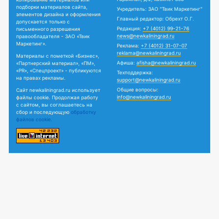
подборки материалов сайта,
Учредитель: ЗАО "Твик Маркетинг"
элементов дизайна и оформления
Главный редактор: Обрехт О.Г.
допускается только с
Редакция:
+7 (4012) 99-21-76
письменного разрешения
news@newkaliningrad.ru
правообладателя - ЗАО «Твик
Маркетинг».
Реклама:
+7 (4012) 31-07-07
reklama@newkaliningrad.ru
Материалы с пометкой «Бизнес»,
Афиша:
afisha@newkaliningrad.ru
«Партнерский материал», «ПМ»,
«PR», «Спецпроект» - публикуются
Техподдержка:
на правах рекламы.
support@newkaliningrad.ru
Общие вопросы:
Сайт newkaliningrad.ru использует
info@newkaliningrad.ru
файлы cookie. Продолжая работу
с сайтом, вы соглашаетесь на
сбор и последующую
обработку
файлов cookie.