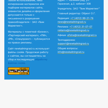
Любое использование, либо
Гаражная, д.2, кабинет 308
копирование материалов или
подборки материалов сайта,
Учредитель: ЗАО "Твик Маркетинг"
элементов дизайна и оформления
Главный редактор: Обрехт О.Г.
допускается только с
Редакция:
+7 (4012) 99-21-76
письменного разрешения
news@newkaliningrad.ru
правообладателя - ЗАО «Твик
Маркетинг».
Реклама:
+7 (4012) 31-07-07
reklama@newkaliningrad.ru
Материалы с пометкой «Бизнес»,
Афиша:
afisha@newkaliningrad.ru
«Партнерский материал», «ПМ»,
«PR», «Спецпроект» - публикуются
Техподдержка:
на правах рекламы.
support@newkaliningrad.ru
Общие вопросы:
Сайт newkaliningrad.ru использует
info@newkaliningrad.ru
файлы cookie. Продолжая работу
с сайтом, вы соглашаетесь на
сбор и последующую
обработку
файлов cookie.