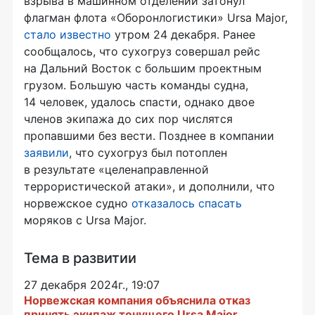
взрыва в машинном отделении затонул
флагман флота «Оборонлогистики» Ursa Major,
стало известно
утром 24 декабря. Ранее
сообщалось, что сухогруз совершал рейс
на Дальний Восток с большим проектным
грузом. Большую часть команды судна,
14 человек, удалось спасти, однако двое
членов экипажа до сих пор числятся
пропавшими без вести. Позднее в компании
заявили
, что сухогруз был потоплен
в результате «целенаправленной
террористической атаки», и дополнили, что
норвежское судно
отказалось спасать
моряков с Ursa Major.
Тема в развитии
27 декабря 2024г., 19:07
Норвежская компания объяснила отказ
принять экипаж тонущего Ursa Major