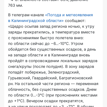
763 мм.
В телеграм-канале
«Погода и метеоявления
в Калининградской области»
сообщают:
«Щедро осыпав запад региона ночью, к утру
заряды прекратились, а температура вместе
с прояснениями быстро полетела вниз:
по области сейчас до −6...-10°С. Утром
обойдется без существенных осадков, а день
на западе области и в Калининграде вновь
пройдёт в сопровождении локальных зарядов
снега/крупы (после полудня). В зону зарядов
попадёт побережье, Зеленоградский,
Гурьевский, Гвардейский, Багратионовский
рн. На остальной части региона — переменная
облачность, без существенных осадков. Днем
по области 0...-3°С (при прояснениях местами
до +1°С). Вечером осадки прекратятся,
а на улице похолодает до −3...-7°С. В общем,