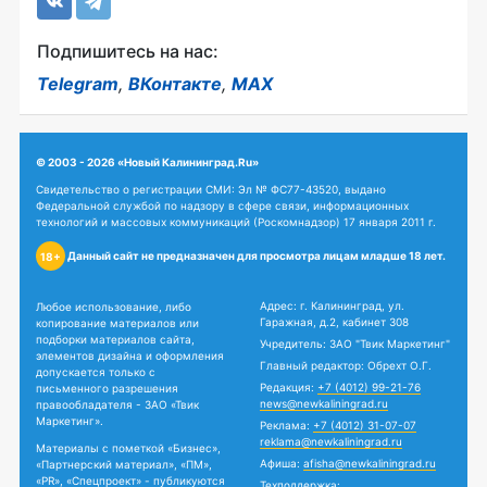
Подпишитесь на нас:
Telegram
,
ВКонтакте
,
MAX
© 2003 - 2026 «Новый Калининград.Ru»
Свидетельство о регистрации СМИ: Эл № ФС77-43520, выдано
Федеральной службой по надзору в сфере связи, информационных
технологий и массовых коммуникаций (Роскомнадзор) 17 января 2011 г.
Данный сайт не предназначен для просмотра лицам младше 18 лет.
18+
Адрес: г. Калининград, ул.
Любое использование, либо
Гаражная, д.2, кабинет 308
копирование материалов или
подборки материалов сайта,
Учредитель: ЗАО "Твик Маркетинг"
элементов дизайна и оформления
Главный редактор: Обрехт О.Г.
допускается только с
Редакция:
+7 (4012) 99-21-76
письменного разрешения
news@newkaliningrad.ru
правообладателя - ЗАО «Твик
Маркетинг».
Реклама:
+7 (4012) 31-07-07
reklama@newkaliningrad.ru
Материалы с пометкой «Бизнес»,
Афиша:
afisha@newkaliningrad.ru
«Партнерский материал», «ПМ»,
«PR», «Спецпроект» - публикуются
Техподдержка: