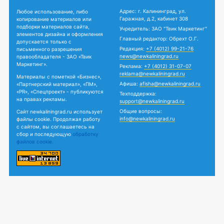
Адрес: г. Калининград, ул.
Любое использование, либо
Гаражная, д.2, кабинет 308
копирование материалов или
подборки материалов сайта,
Учредитель: ЗАО "Твик Маркетинг"
элементов дизайна и оформления
Главный редактор: Обрехт О.Г.
допускается только с
Редакция:
+7 (4012) 99-21-76
письменного разрешения
news@newkaliningrad.ru
правообладателя - ЗАО «Твик
Маркетинг».
Реклама:
+7 (4012) 31-07-07
reklama@newkaliningrad.ru
Материалы с пометкой «Бизнес»,
Афиша:
afisha@newkaliningrad.ru
«Партнерский материал», «ПМ»,
«PR», «Спецпроект» - публикуются
Техподдержка:
на правах рекламы.
support@newkaliningrad.ru
Общие вопросы:
Сайт newkaliningrad.ru использует
info@newkaliningrad.ru
файлы cookie. Продолжая работу
с сайтом, вы соглашаетесь на
сбор и последующую
обработку
файлов cookie.