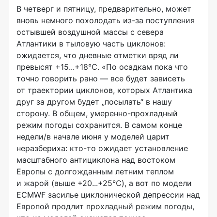
В четверг и пятницу, предварительно, может
вновь немного похолодать из-за поступления
остывшей воздушной массы с севера
Атлантики в тыловую часть циклонов:
ожидается, что дневные отметки вряд ли
превысят +15...+18℃. «По осадкам пока что
точно говорить рано — все будет зависеть
от траектории циклонов, которых Атлантика
друг за другом будет „посылать“ в нашу
сторону. В общем, умеренно-прохладный
режим погоды сохранится. В самом конце
недели/в начале июня у моделей царит
неразбериха: кто-то ожидает установление
масштабного антициклона над востоком
Европы с долгожданным летним теплом
и жарой (выше +20...+25℃), а вот по модели
ECMWF засилье циклонической депрессии над
Европой продлит прохладный режим погоды,