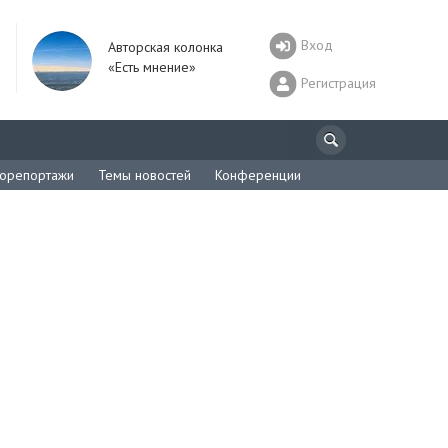
Вход
Авторская колонка
«Есть мнение»
Регистрация
орепортажи
Темы новостей
Конференции