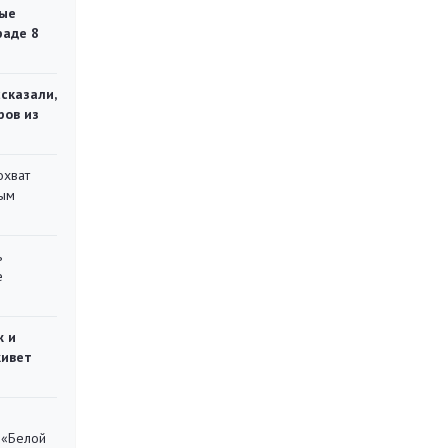
ые
раде 8
сказали,
ров из
охват
ным
ь
е
ж и
живет
 «Белой