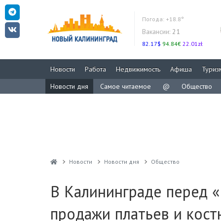
Погода:
+18.8°
Вакансии:
21
82.17$
94.84€
22.01zł
Новости
Работа
Недвижимость
Афиша
Туриз
Новости дня
Самое читаемое
@
Общество
Новости
Новости дня
Общество
В Калининграде перед 
продажи платьев и кос