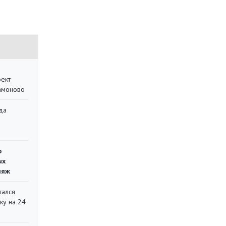
оект
Мамоново
да
»
о
ых
ляж
тался
ку на 24