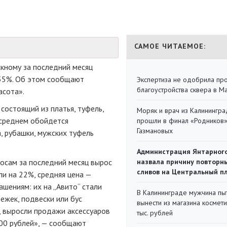
САМОЕ ЧИТАЕМОЕ:
кному за последний месяц
 35%. Об этом сообщают
Экспертиза не одобрила пр
благоустройства сквера в 
асота».
состоящий из платья, туфель,
Моряк и врач из Калинингра
в среднем обойдется
прошли в финал «Родников
Газмановых
а, рубашки, мужских туфель
Администрация Янтарног
лосам за последний месяц вырос
назвала причину повторн
сливов на Центральный п
и на 22%, средняя цена —
ашениям: их на „Авито“ стали
В Калининграде мужчина пы
ежек, подвески или бус
вынести из магазина космети
, выросли продажи аксессуаров
тыс. рублей
600 рублей», — сообщают