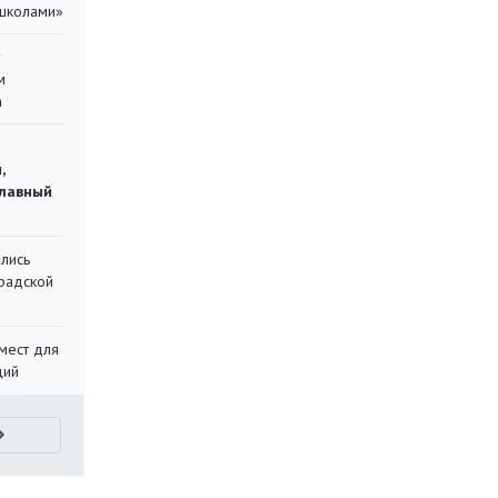
 школами»
у
м
а
,
главный
лись
градской
мест для
ций