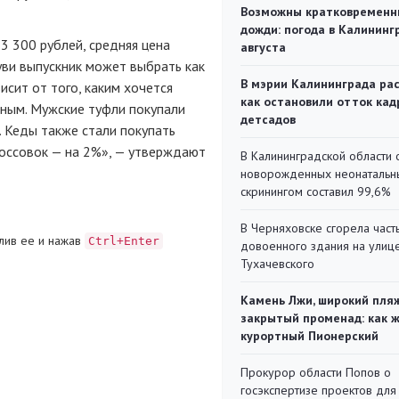
Возможны кратковременн
дожди: погода в Калининг
3 300 рублей, средняя цена
августа
уви выпускник может выбрать как
В мэрии Калининграда рас
исит от того, каким хочется
как остановили отток кад
нным. Мужские туфли покупали
детсадов
. Кеды также стали покупать
россовок — на 2%», — утверждают
В Калининградской области 
новорожденных неонаталь
скринингом составил 99,6%
В Черняховске сгорела част
лив ее и нажав
Ctrl+Enter
довоенного здания на улиц
Тухачевского
Камень Лжи, широкий пля
закрытый променад: как 
курортный Пионерский
Прокурор области Попов о
госэкспертизе проектов для