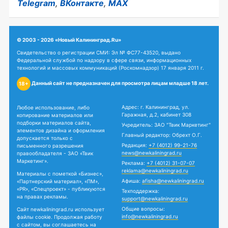
Telegram
,
ВКонтакте
,
MAX
© 2003 - 2026 «Новый Калининград.Ru»
Свидетельство о регистрации СМИ: Эл № ФС77-43520, выдано
Федеральной службой по надзору в сфере связи, информационных
технологий и массовых коммуникаций (Роскомнадзор) 17 января 2011 г.
Данный сайт не предназначен для просмотра лицам младше 18 лет.
18+
Адрес: г. Калининград, ул.
Любое использование, либо
Гаражная, д.2, кабинет 308
копирование материалов или
подборки материалов сайта,
Учредитель: ЗАО "Твик Маркетинг"
элементов дизайна и оформления
Главный редактор: Обрехт О.Г.
допускается только с
Редакция:
+7 (4012) 99-21-76
письменного разрешения
news@newkaliningrad.ru
правообладателя - ЗАО «Твик
Маркетинг».
Реклама:
+7 (4012) 31-07-07
reklama@newkaliningrad.ru
Материалы с пометкой «Бизнес»,
Афиша:
afisha@newkaliningrad.ru
«Партнерский материал», «ПМ»,
«PR», «Спецпроект» - публикуются
Техподдержка:
на правах рекламы.
support@newkaliningrad.ru
Общие вопросы:
Сайт newkaliningrad.ru использует
info@newkaliningrad.ru
файлы cookie. Продолжая работу
с сайтом, вы соглашаетесь на