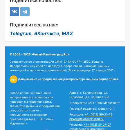
Поделитесь новостью:
Подпишитесь на нас:
Telegram
,
ВКонтакте
,
MAX
© 2003 - 2026 «Новый Калининград.Ru»
Свидетельство о регистрации СМИ: Эл № ФС77-43520, выдано
Федеральной службой по надзору в сфере связи, информационных
технологий и массовых коммуникаций (Роскомнадзор) 17 января 2011 г.
Данный сайт не предназначен для просмотра лицам младше 18 лет.
18+
Адрес: г. Калининград, ул.
Любое использование, либо
Гаражная, д.2, кабинет 308
копирование материалов или
подборки материалов сайта,
Учредитель: ЗАО "Твик Маркетинг"
элементов дизайна и оформления
Главный редактор: Обрехт О.Г.
допускается только с
Редакция:
+7 (4012) 99-21-76
письменного разрешения
news@newkaliningrad.ru
правообладателя - ЗАО «Твик
Маркетинг».
Реклама:
+7 (4012) 31-07-07
reklama@newkaliningrad.ru