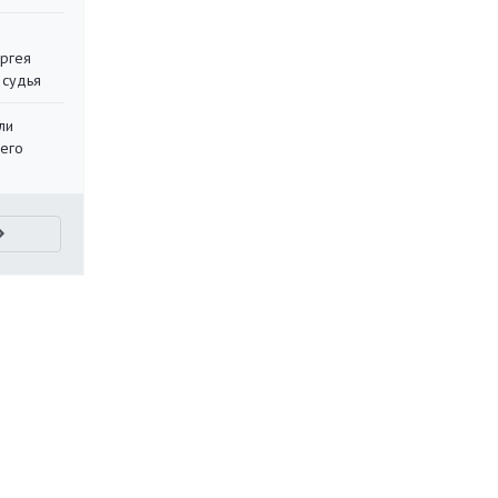
ергея
 судья
ли
 его