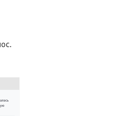
ос.
алась
кую