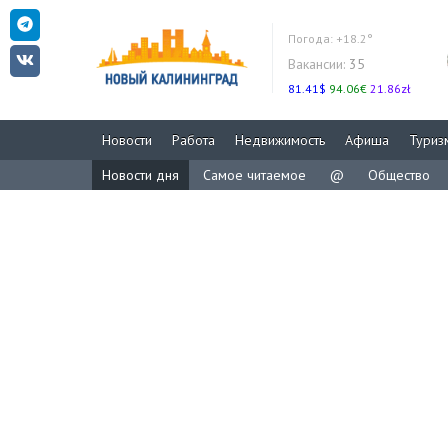
Погода:
+18.2°
Вакансии:
35
81.41$
94.06€
21.86zł
Новости
Работа
Недвижимость
Афиша
Туриз
Новости дня
Самое читаемое
@
Общество