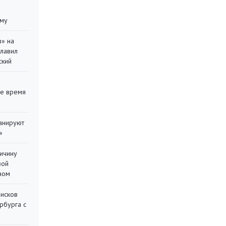
уму
в» на
главил
ский
ее время
ланируют
»
ричину
вой
ном
писков
рбурга с