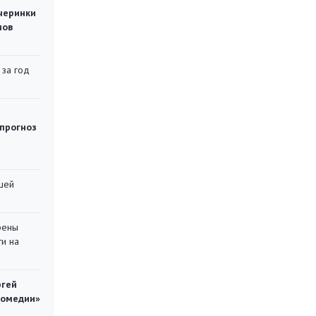
черинки
мов
 за год
 прогноз
шей
рены
ти на
ргей
комедии»