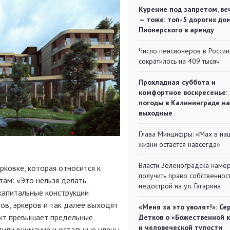
Курение под запретом, ве
— тоже: топ-5 дорогих до
Пионерского в аренду
Число пенсионеров в России
сократилось на 409 тысяч
Прохладная суббота и
комфортное воскресенье:
погоды в Калининграде на
выходные
Глава Минцифры: «Мах в на
жизни остается навсегда»
Власти Зеленоградска наме
рковке, которая относится к
получить право собственнос
ам: «Это нельзя делать.
недострой на ул. Гагарина
капитальные конструкции
ов, эркеров и так далее выходят
«Меня за это уволят!»: Се
оект превышает предельные
Детков о «Божественной 
и человеческой тупости
тили внимание и остальные члены