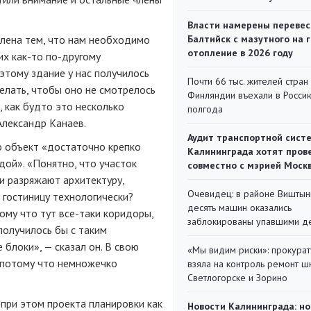
Власти намерены перевес
влена тем, что нам необходимо
Балтийск с мазутного на 
отопление в 2026 году
их как-то по-другому
этому здание у нас получилось
Почти 66 тыс. жителей стран
елать, чтобы оно не смотрелось
Финляндии въехали в Росси
 как будто это несколько
полгода
Александр Канаев.
Аудит транспортной сист
о объект «достаточно крепко
Калининграда хотят пров
дой». «Понятно, что участок
совместно с мэрией Моск
и разряжают архитектуру,
Очевидец: в районе Виштын
 гостиницу технологически?
десять машин оказались
ому что тут все-таки коридоры,
заблокированы упавшими д
 получилось бы с таким
блоки», — сказал он. В свою
«Мы видим риски»: прокура
«потому что немножечко
взяла на контроль ремонт ш
Светлогорске и Зорино
 при этом проекта планировки как
Новости Калининграда: но