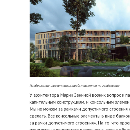
Изображение: презентация, представленная на градсовете
У архитектора Марии Зениной возник вопрос к па
капитальным конструкциям, и консольным элемент
Мы не можем за рамками допустимого строения 
сделать. Все консольные элементы в виде балкон
за рамки допустимого строения». На то, что пр
параметры допустимого разрешения, также обра