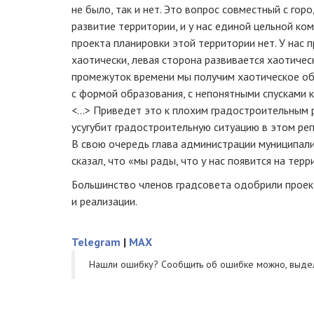
не было, так и нет. Это вопрос совместный с го
развитие территории, и у нас единой цельной ко
проекта планировки этой территории нет. У нас 
хаотически, левая сторона развивается хаотическ
промежуток времени мы получим хаотическое об
с формой образования, с непонятными спусками 
<...> Приведет это к плохим градостроительным
усугубит градостроительную ситуацию в этом рег
В свою очередь глава администрации муниципал
сказал, что «мы рады, что у нас появится на тер
Большинство членов градсовета одобрили проек
и реализации.
Telegram
|
MAX
Нашли ошибку? Cообщить об ошибке можно, выде