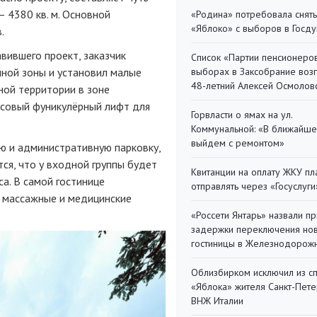
— 4380 кв. м. Основной
«Родина» потребовала снять
«Яблоко» с выборов в Госд
.
вившего проект, заказчик
Список «Партии пенсионеро
чной зоны и установил малые
выборах в Заксобрание воз
48-летний Алексей Осмолов
ной территории в зоне
ьсовый фуникулёрный лифт для
Горвласти о ямах на ул.
Коммунальной: «В ближайш
выйдем с ремонтом»
ю и административную парковку,
тся, что у входной группы будет
Квитанции на оплату ЖКУ п
а. В самой гостинице
отправлять через «Госуслуги
, массажные и медицинские
«Россети Янтарь» назвали п
задержки переключения но
гостиницы в Железнодорож
Облизбирком исключил из с
«Яблока» жителя Санкт-Пете
ВНЖ Италии