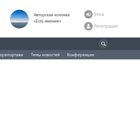
Вход
Авторская колонка
«Есть мнение»
Регистрация
орепортажи
Темы новостей
Конференции