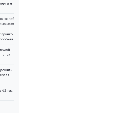
порта и
для жалоб
самокатах
 принять
воробьев
ителей
 не так
 решили
 музея
в
 62 тыс.