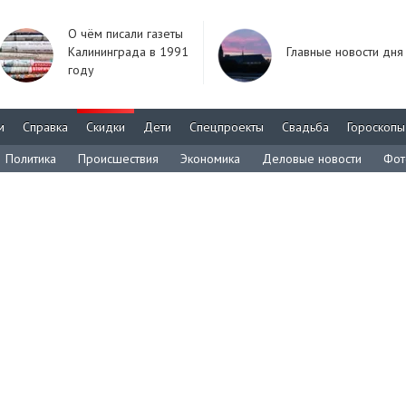
О чём писали газеты
Калининграда в 1991
Главные новости дня
году
м
Справка
Скидки
Дети
Спецпроекты
Свадьба
Гороскопы
Политика
Происшествия
Экономика
Деловые новости
Фот