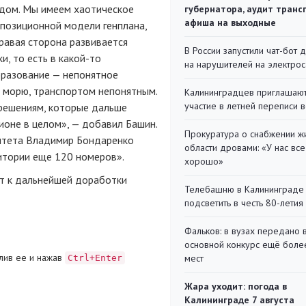
родом. Мы имеем хаотическое
губернатора, аудит транс
афиша на выходные
мпозиционной модели генплана,
правая сторона развивается
В России запустили чат-бот 
и, то есть в какой-то
на нарушителей на электро
разование — непонятное
к морю, транспортом непонятным.
Калининградцев приглашают
участие в летней переписи 
 решениям, которые дальше
ионе в целом», — добавил Башин.
Прокуратура о снабжении ж
итета Владимир Бондаренко
области дровами: «У нас все
ритории еще 120 номеров».
хорошо»
т к дальнейшей доработки
Телебашню в Калининграде
подсветить в честь 80-летия
Фальков: в вузах передано 
основной конкурс ещё более
лив ее и нажав
мест
Ctrl+Enter
Жара уходит: погода в
Калининграде 7 августа