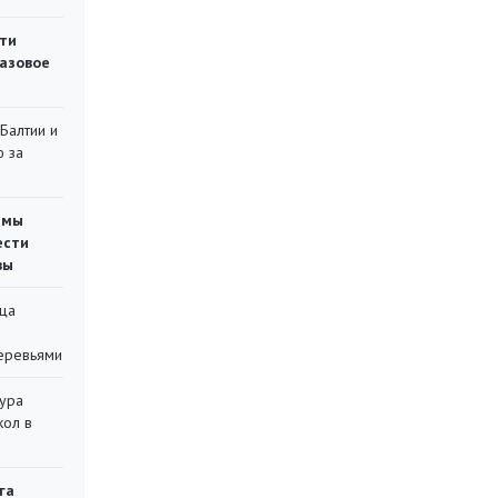
ти
газовое
 Балтии и
ю за
емы
ести
вы
ца
еревьями
тура
кол в
га