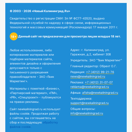
© 2003 - 2026 «Новый Калининград.Ru»
Свидетельство о регистрации СМИ: Эл № ФС77-43520, выдано
Федеральной службой по надзору в сфере связи, информационных
технологий и массовых коммуникаций (Роскомнадзор) 17 января 2011 г.
Данный сайт не предназначен для просмотра лицам младше 18 лет.
18+
Адрес: г. Калининград, ул.
Любое использование, либо
Гаражная, д.2, кабинет 308
копирование материалов или
подборки материалов сайта,
Учредитель: ЗАО "Твик Маркетинг"
элементов дизайна и оформления
Главный редактор: Обрехт О.Г.
допускается только с
Редакция:
+7 (4012) 99-21-76
письменного разрешения
news@newkaliningrad.ru
правообладателя - ЗАО «Твик
Маркетинг».
Реклама:
+7 (4012) 31-07-07
reklama@newkaliningrad.ru
Материалы с пометкой «Бизнес»,
Афиша:
afisha@newkaliningrad.ru
«Партнерский материал», «ПМ»,
«PR», «Спецпроект» - публикуются
Техподдержка:
на правах рекламы.
support@newkaliningrad.ru
Общие вопросы:
Сайт newkaliningrad.ru использует
info@newkaliningrad.ru
файлы cookie. Продолжая работу
с сайтом, вы соглашаетесь на
сбор и последующую
обработку
файлов cookie.