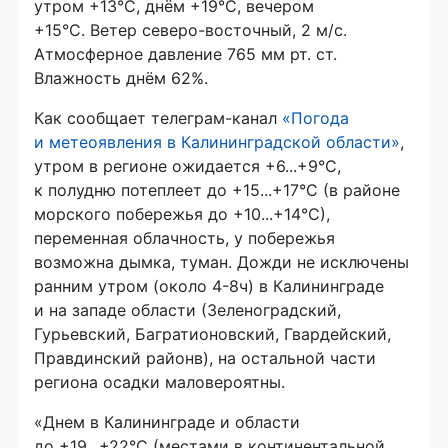
утром +13°С, днём +19°С, вечером
+15°С. Ветер северо-восточный, 2 м/с.
Атмосферное давление 765 мм рт. ст.
Влажность днём 62%.
Как сообщает телеграм-канал
«Погода
и метеоявления в Калининградской области»
,
утром в регионе ожидается +6...+9°C,
к полудню потеплеет до +15...+17°C (в районе
морского побережья до +10...+14°C),
переменная облачность, у побережья
возможна дымка, туман. Дожди не исключены
ранним утром (около 4-8ч) в Калининграде
и на западе области (Зеленоградский,
Гурьевский, Багратионовский, Гвардейский,
Правдинский районв), на остальной части
региона осадки маловероятны.
«Днем в Калининграде и области
до +19...+22°C (местами в континентальной