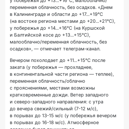
у побережья до +13...+16°C, малооблачно/
переменная облачность, без осадков. «Днем
в Калининграде и области до +17...+19°C
(на востоке региона местами до +20...+21°C),
у побережья до +14...+16°C (на Куршской
и Балтийской косе до +13...+15°C),
малооблачно/переменная облачность, без
осадков», — отмечает телеграм-канал.
Вечером похолодает до +11...+15°C после
заката (у побережья — прохладнее,
в континентальной части региона — теплее),
переменная облачность/облачно
с прояснениями, местами возможны
кратковременные дожди. Ветер западного
и северо-западного направления: с утра
до вечера свежий/сильный (7-12 м/с),
в порывах до 13-15 м/с (у побережья вечером
в порывах до 16-18 м/с). Атмосферное