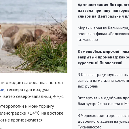
Администрация Янтарног
назвала причину повторн
сливов на Центральный п
Моряк и врач из Калинингра
прошли в финал «Родников
Газмановых
Камень Лжи, широкий пля
закрытый променад: как 
курортный Пионерский
В Калининграде мужчина пы
вынести из магазина космети
сти ожидается облачная погода
тыс. рублей
ии
, температура воздуха
 ветер северо-западный, 4 м/с.
Экспертиза не одобрила пр
благоустройства сквера в 
теорологии и мониторингу
еленоградске +14°C, на востоке
В Черняховске сгорела част
ки не прогнозируются.
довоенного здания на улиц
Тухачевского