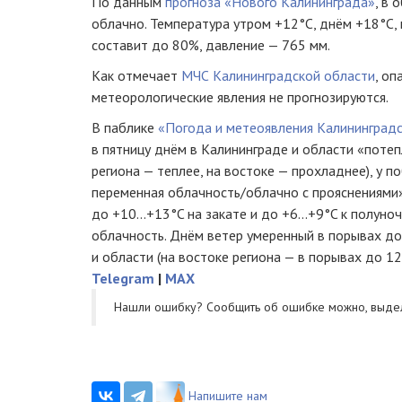
По данным
прогноза «Нового Калининграда»
, в 
облачно. Температура утром +12°C, днём +18°C,
составит до 80%, давление — 765 мм.
Как отмечает
МЧС Калининградской области
, оп
метеорологические явления не прогнозируются.
В паблике
«Погода и метеоявления Калининград
в пятницу днём в Калининграде и области «потеп
региона — теплее, на востоке — прохладнее), у п
переменная облачность/облачно с прояснениями
до +10...+13°C на закате и до +6...+9°C к полун
облачность. Днём ветер умеренный в порывах до
и области (на востоке региона — в порывах до 12
Telegram
|
MAX
Нашли ошибку? Cообщить об ошибке можно, выде
Напишите нам