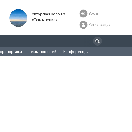
Вход
Авторская колонка
«Есть мнение»
Регистрация
орепортажи
Темы новостей
Конференции