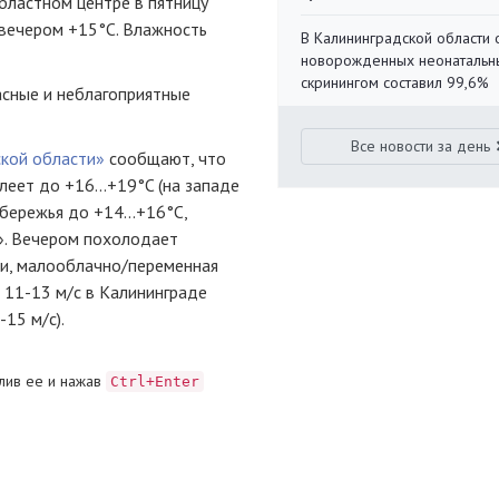
областном центре в пятницу
 вечером +15°C. Влажность
В Калининградской области 
новорожденных неонаталь
скринингом составил 99,6%
асные и неблагоприятные
Все новости за день
ской области»
сообщают, что
леет до +16...+19°C (на западе
обережья до +14...+16°C,
». Вечером похолодает
очи, малооблачно/переменная
 11-13 м/с в Калининграде
-15 м/с).
лив ее и нажав
Ctrl+Enter