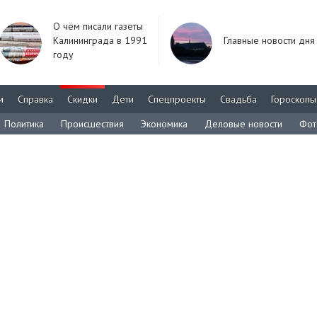
О чём писали газеты
Калининграда в 1991
Главные новости дня
году
м
Справка
Скидки
Дети
Спецпроекты
Свадьба
Гороскопы
Политика
Происшествия
Экономика
Деловые новости
Фот