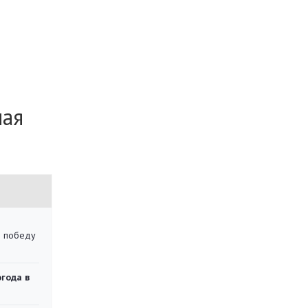
мая
ю победу
огода в