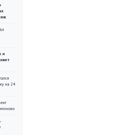
о
ых
ляж
да
»
ж и
живет
тался
ку на 24
оект
Мамоново
ь
е