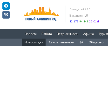
Погода:
+15.2°
Вакансии:
10
82.17$
94.84€
22.01zł
Новости
Работа
Недвижимость
Афиша
Туриз
Новости дня
Самое читаемое
@
Общество